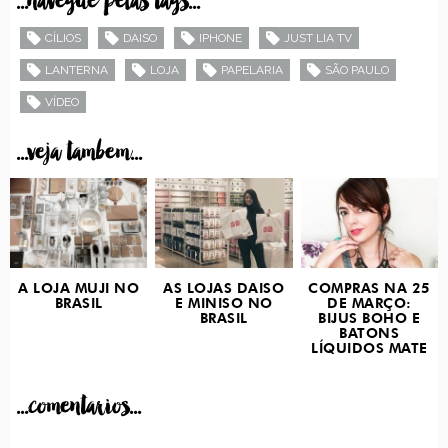
...navegue pelas tags...
CÍLIOS
DAISO
IPHONE
JUST LIA TV
LANTERNA
LOJA
PAPELARIA
SÃO PAULO
VÍDEO
...veja tambem...
A LOJA MUJI NO
AS LOJAS DAISO
COMPRAS NA 25
BRASIL
E MINISO NO
DE MARÇO:
BRASIL
BIJUS BOHO E
BATONS
LÍQUIDOS MATE
...comentarios...