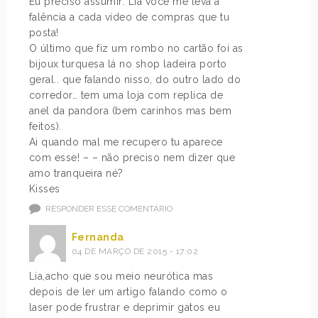
Eu preciso assumir: Lia você me leva a
falência a cada vídeo de compras que tu
posta!
O último que fiz um rombo no cartão foi as
bijoux turquesa lá no shop ladeira porto
geral.. que falando nisso, do outro lado do
corredor… tem uma loja com replica de
anel da pandora (bem carinhos mas bem
feitos).
Ai quando mal me recupero tu aparece
com esse! – – não preciso nem dizer que
amo tranqueira né?
Kisses
RESPONDER ESSE COMENTÁRIO
Fernanda
04 DE MARÇO DE 2015 - 17:02
Lia,acho que sou meio neurótica mas
depois de ler um artigo falando como o
laser pode frustrar e deprimir gatos eu