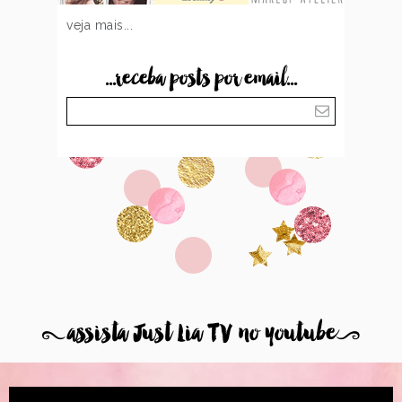
veja mais...
...receba posts por email...
8
assista Just Lia TV no youtube
9