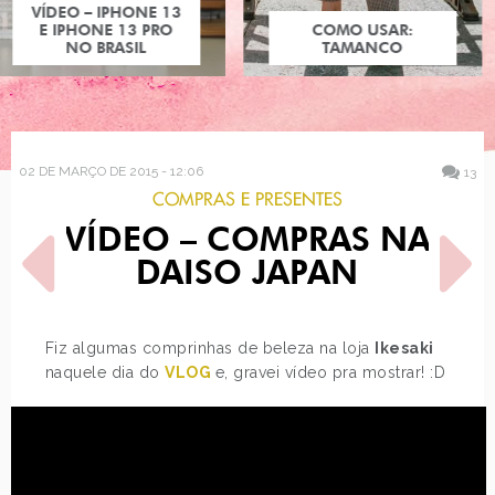
COMO USAR:
TAMANCO
02 DE MARÇO DE 2015 - 12:06
13
COMPRAS E PRESENTES
VÍDEO – COMPRAS NA
DAISO JAPAN
Fiz algumas comprinhas de beleza na loja
Ikesaki
naquele dia do
VLOG
e, gravei vídeo pra mostrar! :D
POST ANTERIOR
PRÓXIMO POST
TENDÊNCIA: AVARCA
AS MAQUIAGENS DA
CINDERELLA DA VIEW
COSMÉTICOS