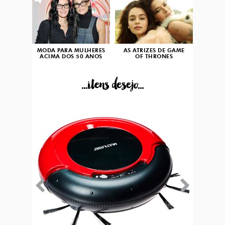
4
5
MODA PARA MULHERES
AS ATRIZES DE GAME
ACIMA DOS 50 ANOS
OF THRONES
...itens desejo...