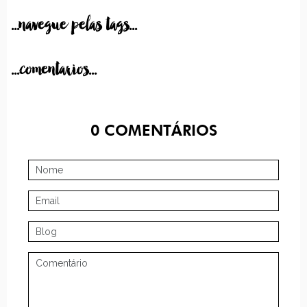
...navegue pelas tags...
...comentarios...
0
COMENTÁRIOS