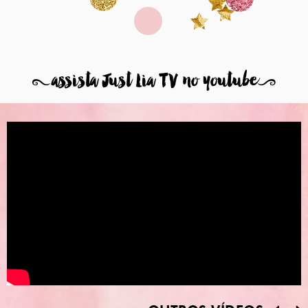
8
assista Just Lia TV no youtube
9