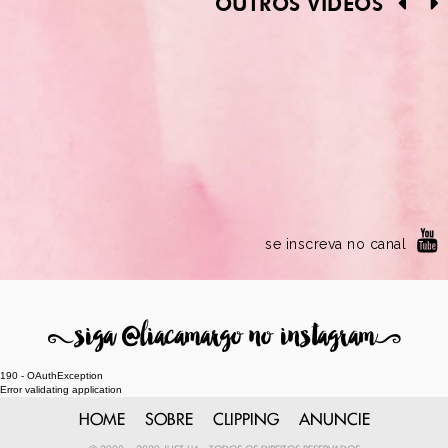
OUTROS VÍDEOS
se inscreva no canal
8
siga @liacamargo no instagram
9
190 - OAuthException
Error validating application
HOME
SOBRE
CLIPPING
ANUNCIE