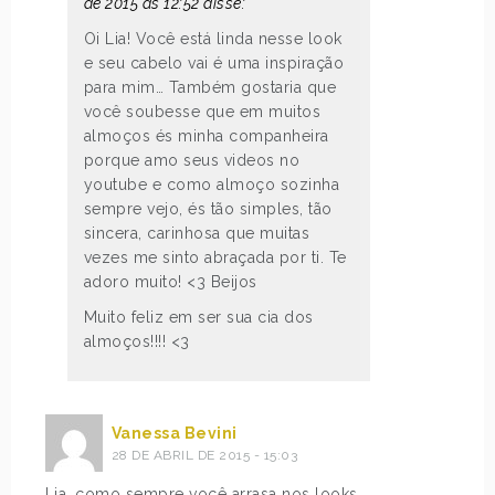
de 2015 às 12:52 disse:
Oi Lia! Você está linda nesse look
e seu cabelo vai é uma inspiração
para mim… Também gostaria que
você soubesse que em muitos
almoços és minha companheira
porque amo seus videos no
youtube e como almoço sozinha
sempre vejo, és tão simples, tão
sincera, carinhosa que muitas
vezes me sinto abraçada por ti. Te
adoro muito! <3 Beijos
Muito feliz em ser sua cia dos
almoços!!!! <3
Vanessa Bevini
28 DE ABRIL DE 2015 - 15:03
Lia, como sempre você arrasa nos looks,