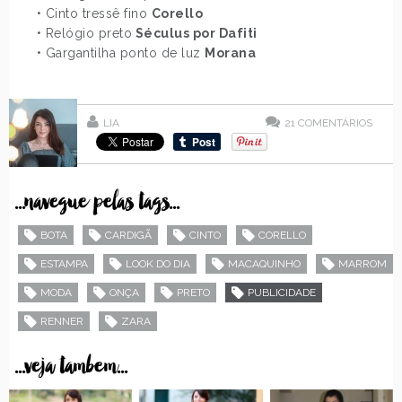
• Cinto tressê fino
Corello
• Relógio preto
Séculus por Dafiti
• Gargantilha ponto de luz
Morana
LIA
21
COMENTÁRIOS
...navegue pelas tags...
BOTA
CARDIGÃ
CINTO
CORELLO
ESTAMPA
LOOK DO DIA
MACAQUINHO
MARROM
MODA
ONÇA
PRETO
PUBLICIDADE
RENNER
ZARA
...veja tambem...