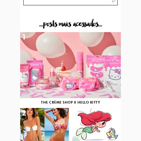
...posts mais acessados...
1
THE CRÈME SHOP X HELLO KITTY
2
3