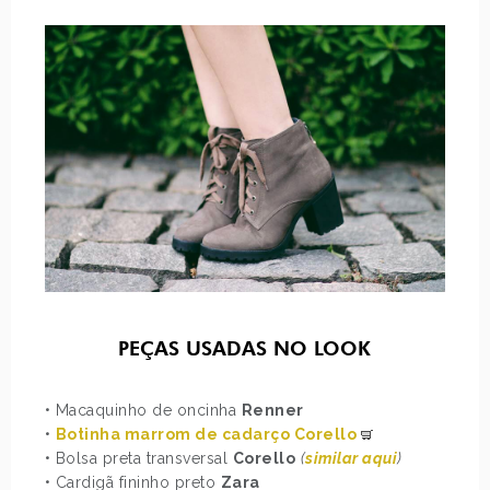
PEÇAS USADAS NO LOOK
• Macaquinho de oncinha
Renner
•
Botinha marrom de cadarço Corello
• Bolsa preta transversal
Corello
(
similar aqui
)
• Cardigã fininho preto
Zara