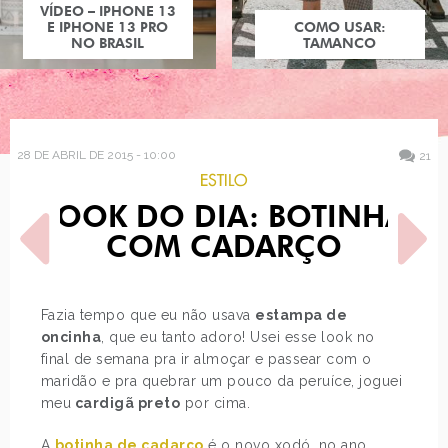
COMO USAR:
TAMANCO
28 DE ABRIL DE 2015 - 10:00
21
ESTILO
LOOK DO DIA: BOTINHA
COM CADARÇO
Fazia tempo que eu não usava
estampa de
oncinha
, que eu tanto adoro! Usei esse look no
POST ANTERIOR
PRÓXIMO POST
final de semana pra ir almoçar e passear com o
DECORAÇÃO: FILTRO DOS
ISTAMBUL - GRAN BAAZAR,
SONHOS
FOUR SEASONS
maridão e pra quebrar um pouco da peruíce, joguei
SULTANAHMET
meu
cardigã preto
por cima.
A
botinha de cadarço
é o novo xodó, no ano