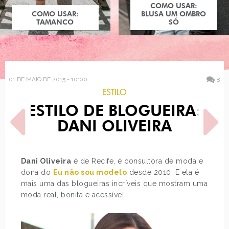
COMO USAR:
COMO USAR:
BLUSA UM OMBRO
TAMANCO
SÓ
01 DE MAIO DE 2015 - 10:00
8
ESTILO
ESTILO DE BLOGUEIRA:
DANI OLIVEIRA
Dani Oliveira
é de Recife, é consultora de moda e
dona do
Eu não sou modelo
desde 2010. E ela é
POST ANTERIOR
PRÓXIMO POST
mais uma das blogueiras incríveis que mostram uma
VÍDEO - COMPRAS NA
ESTILO: RUMER WILLIS
DAFITI
moda real, bonita e acessível.