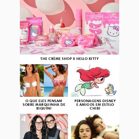
THE CRÈME SHOP X HELLO KITTY
2
3
O QUE ELES PENSAM
PERSONAGENS DISNEY
SOBRE MARQUINHA DE
E AMIGOS EM ESTILO
BIQUÍNI
CHIBI
4
5