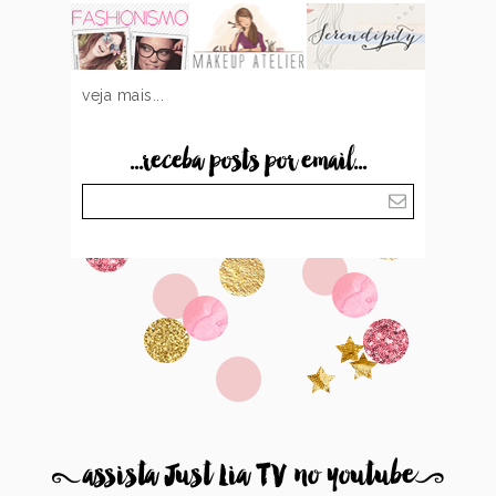
veja mais...
...receba posts por email...
8
assista Just Lia TV no youtube
9