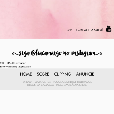
se inscreva no canal
8
siga @liacamargo no instagram
9
190 - OAuthException
Error validating application
HOME
SOBRE
CLIPPING
ANUNCIE
© 2000 ~ 2020 JUST LIA - TODOS OS DIREITOS RESERVADOS
DESIGN
LIA CAMARGO
- PROGRAMAÇÃO
PLICPLAC