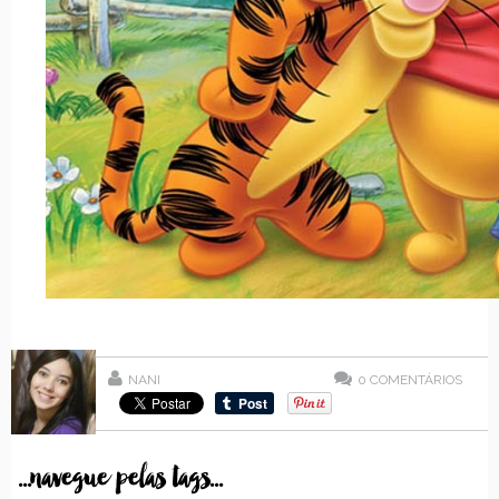
NANI
0
COMENTÁRIOS
...navegue pelas tags...