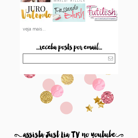
veja mais...
...receba posts por email...
8
assista Just Lia TV no youtube
9