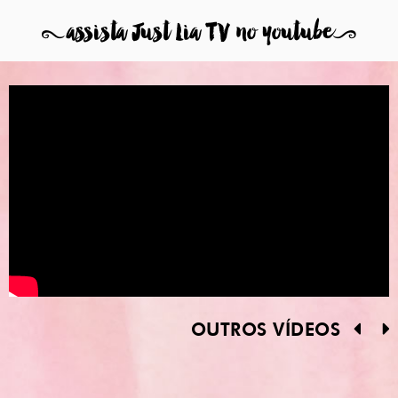
8
assista Just Lia TV no youtube
9
OUTROS VÍDEOS