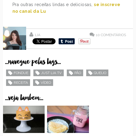
Pra outras receitas lindas e deliciosas,
se inscreve
no canal da Lu
LIA
10
COMENTÁRIOS
...navegue pelas tags...
FONDUE
JUST LIA TV
PÃO
QUEIJO
RECEITA
VÍDEO
...veja tambem...