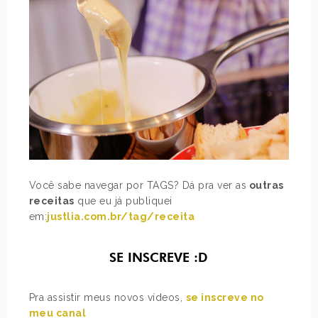
Você sabe navegar por TAGS? Dá pra ver as
outras
receitas
que eu já publiquei
em:
justlia.com.br/tag/receita
SE INSCREVE :D
Pra assistir meus novos vídeos,
se inscreve no
meu canal