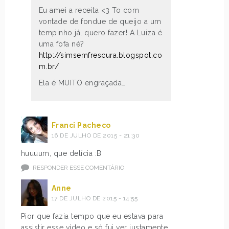
Eu amei a receita <3 To com
vontade de fondue de queijo a um
tempinho já, quero fazer! A Luiza é
uma fofa né?
http://simsemfrescura.blogspot.co
m.br/
Ela é MUITO engraçada…
Franci Pacheco
16 DE JULHO DE 2015 - 21:30
huuuum, que delícia :B
RESPONDER ESSE COMENTÁRIO
Anne
17 DE JULHO DE 2015 - 14:55
Pior que fazia tempo que eu estava para
assistir esse vídeo e só fui ver justamente