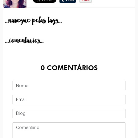
...navegue pelas tags...
...comentarios...
0
COMENTÁRIOS