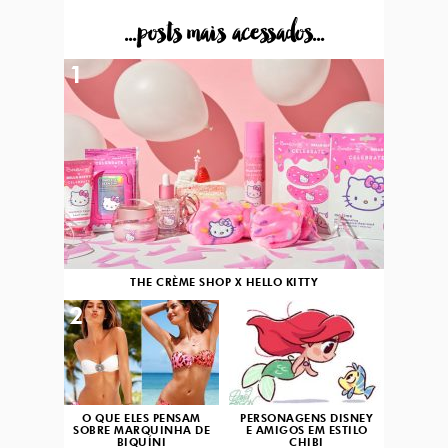
...posts mais acessados...
1
THE CRÈME SHOP X HELLO KITTY
2
3
O QUE ELES PENSAM
PERSONAGENS DISNEY
SOBRE MARQUINHA DE
E AMIGOS EM ESTILO
BIQUÍNI
CHIBI