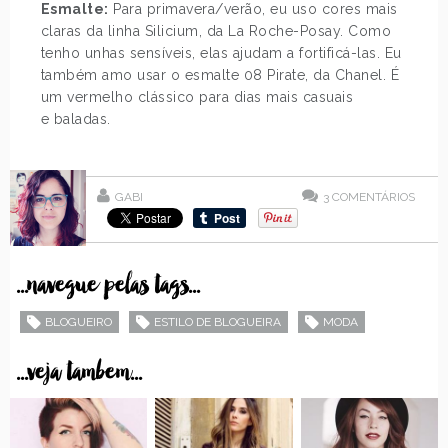
Esmalte:
Para primavera/verão, eu uso cores mais
claras da linha Silicium, da La Roche-Posay. Como
tenho unhas sensíveis, elas ajudam a fortificá-las. Eu
também amo usar o esmalte 08 Pirate, da Chanel. É
um vermelho clássico para dias mais casuais
e baladas.
GABI
3
COMENTÁRIOS
...navegue pelas tags...
BLOGUEIRO
ESTILO DE BLOGUEIRA
MODA
...veja tambem...