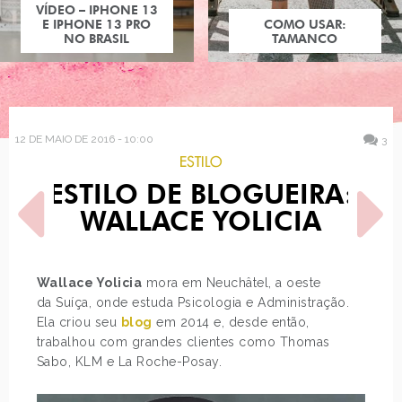
COMO USAR:
TAMANCO
12 DE MAIO DE 2016 - 10:00
3
ESTILO
ESTILO DE BLOGUEIRA:
WALLACE YOLICIA
Wallace Yolicia
mora em Neuchâtel, a oeste
da Suíça, onde estuda Psicologia e Administração.
POST ANTERIOR
PRÓXIMO POST
Ela criou seu
blog
em 2014 e, desde então,
LOOK DO DIA: VESTIDO
BATALHA DE CABELO:
COM MANGA CHEIA
KRISTEN STEWART
trabalhou com grandes clientes como Thomas
Sabo, KLM e La Roche-Posay.