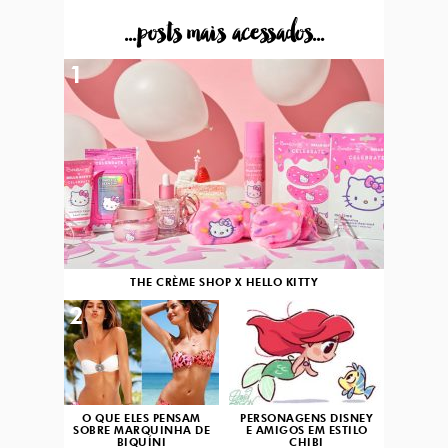
...posts mais acessados...
1
THE CRÈME SHOP X HELLO KITTY
2
3
O QUE ELES PENSAM
PERSONAGENS DISNEY
SOBRE MARQUINHA DE
E AMIGOS EM ESTILO
BIQUÍNI
CHIBI