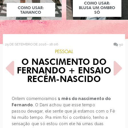
COMO USAR:
COMO USAR:
BLUSA UM OMBRO
TAMANCO
SÓ
25 DE SETEMBRO DE 2016 - 18:06
50
PESSOAL
O NASCIMENTO DO
FERNANDO + ENSAIO
RECÉM-NASCIDO
POST ANTERIOR
PRÓXIMO POST
Ontem comemoramos
1 mês do nascimento do
COMO USAR: SLIP DRESS
DISNEY X AS PATRICINHAS
Fernando
. O Dani achou que esse tempo
DE BEVERLY HILLS
passou devagar, ele sente que já estamos com o Fê
há muito tempo. Pra mim foi o contrário, tenho a
sensação que só estou com ele há umas duas