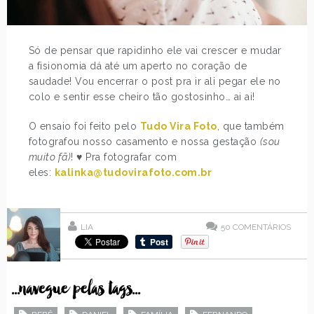
Só de pensar que rapidinho ele vai crescer e mudar
a fisionomia dá até um aperto no coração de
saudade! Vou encerrar o post pra ir ali pegar ele no
colo e sentir esse cheiro tão gostosinho… ai ai!
O ensaio foi feito pelo
Tudo Vira Foto
, que também
fotografou nosso casamento e nossa gestação
(sou
muito fã)
! ♥ Pra fotografar com
eles:
kalinka@tudovirafoto.com.br
LIA
50
COMENTÁRIOS
...navegue pelas tags...