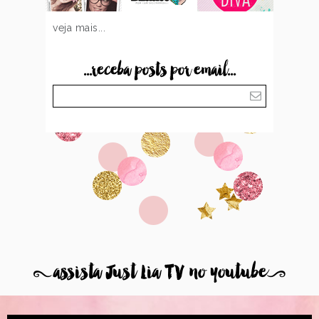
veja mais...
...receba posts por email...
8
assista Just Lia TV no youtube
9