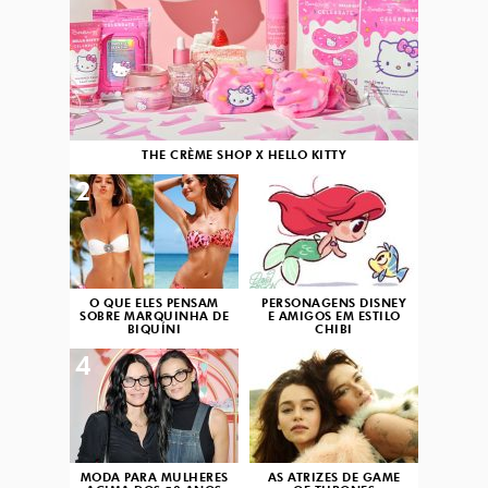
THE CRÈME SHOP X HELLO KITTY
2
3
O QUE ELES PENSAM
PERSONAGENS DISNEY
SOBRE MARQUINHA DE
E AMIGOS EM ESTILO
BIQUÍNI
CHIBI
4
5
MODA PARA MULHERES
AS ATRIZES DE GAME