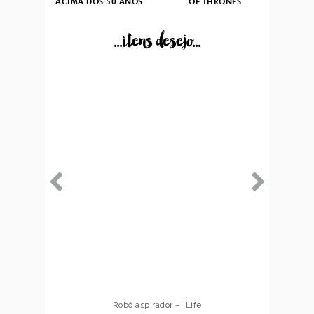
ACIMA DOS 50 ANOS
OF THRONES
...itens desejo...
Robô aspirador – ILife