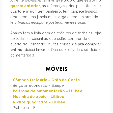
A gente
(obviamente)
manteve tudo o que estava no
quarto anterior
, as diferenças principais são: esse
quarto é maior, tem banheiro, tem carpete
(vamos
tirar)
, tem uma janela mais larga e tem um armário
feio
(vamos encapar e posteriormente trocar)
.
Abaixo tem a lista com os créditos de todas as lojas
de todas as coisinhas que estão compondo o
quarto do Fernando. Muitas coisas
dá pra comprar
online
, deixei linkado. Qualquer dúvida é só deixar
comentário! :)
MÓVEIS
•
Cômoda fraldário – Grão de Gente
• Berço arredondado – Sleeper
•
Poltrona de amamentação – Lilibee
•
Mesinha de apoio – Lilibee
•
Nichos quadrados – Lilibee
• Prateleira – Etna