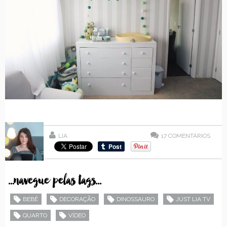
LIA
17
COMENTÁRIOS
...navegue pelas tags...
BEBÊ
DECORAÇÃO
DINOSSAURO
JUST LIA TV
QUARTO
VÍDEO