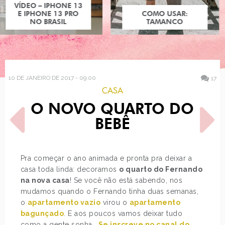
COMO USAR:
TAMANCO
10 DE JANEIRO DE 2017 - 09:00
17
CASA
O NOVO QUARTO DO
BEBÊ
Pra começar o ano animada e pronta pra deixar a
casa toda linda: decoramos
o quarto do Fernando
POST ANTERIOR
PRÓXIMO POST
na nova casa
! Se você não está sabendo, nos
DISNEY X REVISTA W.I.T.C.H.
DECORAÇÃO: CADEIRA DE
BALANÇO
mudamos quando o Fernando tinha duas semanas,
o
apartamento vazio
virou o
apartamento
bagunçado
. E aos poucos vamos deixar tudo
como a gente sonha…
Se inscreve no canal do