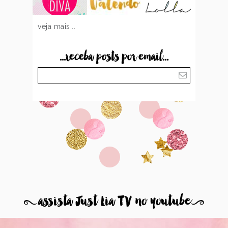
veja mais...
...receba posts por email...
8
assista Just Lia TV no youtube
9