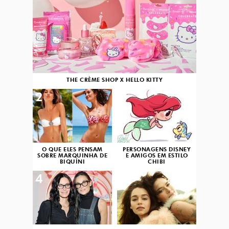
THE CRÈME SHOP X HELLO KITTY
2
3
O QUE ELES PENSAM
PERSONAGENS DISNEY
SOBRE MARQUINHA DE
E AMIGOS EM ESTILO
BIQUÍNI
CHIBI
4
5