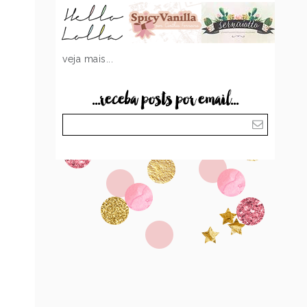
veja mais...
...receba posts por email...