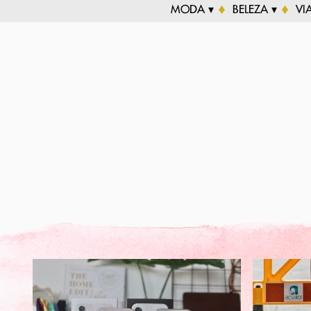
MODA ▾
BELEZA ▾
VI