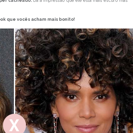
uper cacheado.
Dá a impressão que ele está mais escuro mas
ook que vocês acham mais bonito!