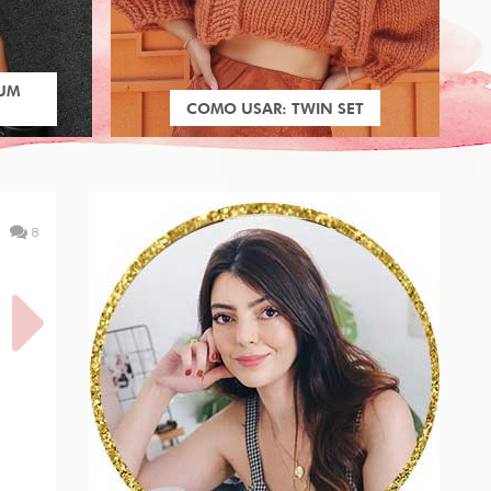
 UM
COMO USAR: TWIN SET
8
 COM