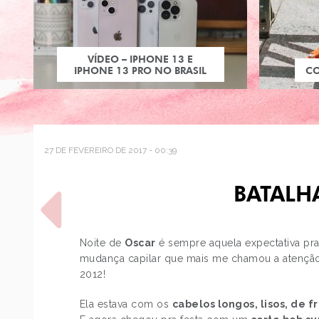
VÍDEO – IPHONE 13 E
IPHONE 13 PRO NO BRASIL
C
27 DE FEVEREIRO DE 2017 - 00:39
BATALHA
Noite de
Oscar
é sempre aquela expectativa pr
mudança capilar que mais me chamou a atenção
2012!
POST ANTERIOR
ENSAIO DE 6 MESES DO
Ela estava com os
cabelos longos, lisos, de
BEBÊ