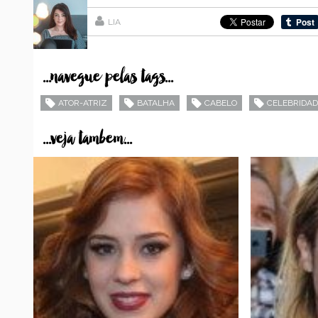
LIA
...navegue pelas tags...
ATOR-ATRIZ
BATALHA
CABELO
CELEBRIDAD
...veja tambem...