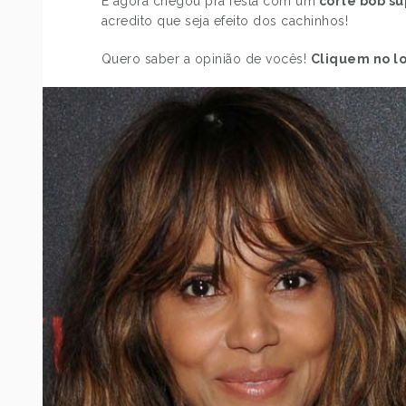
E agora chegou pra festa com um
corte bob s
acredito que seja efeito dos cachinhos!
Quero saber a opinião de vocês!
Cliquem no l