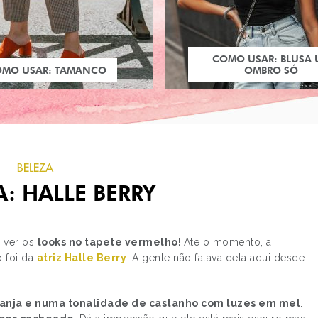
COMO USAR: BLUSA
OMO USAR: TAMANCO
OMBRO SÓ
BELEZA
: HALLE BERRY
a ver os
looks no tapete vermelho
! Até o momento, a
 foi da
atriz Halle Berry
. A gente não falava dela aqui desde
PRÓXIMO POST
COMO USAR: LISTRAS
 franja e numa tonalidade de castanho com luzes em mel
.
LISTRAS