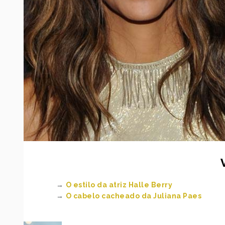
→
O estilo da atriz Halle Berry
→
O cabelo cacheado da Juliana Paes