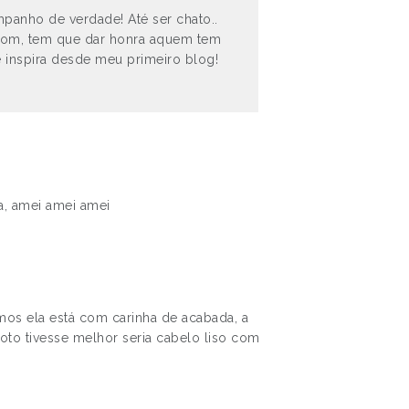
anho de verdade! Até ser chato..
bom, tem que dar honra aquem tem
 inspira desde meu primeiro blog!
a, amei amei amei
amos ela está com carinha de acabada, a
foto tivesse melhor seria cabelo liso com