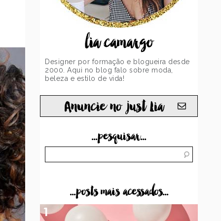
lia camargo
Designer por formação e blogueira desde
2000. Aqui no blog falo sobre moda,
beleza e estilo de vida!
Anuncie no just Lia
...pesquisar...
...posts mais acessados...
1