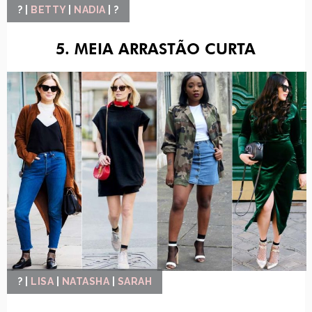
? |
BETTY
|
NADIA
| ?
5. MEIA ARRASTÃO CURTA
? |
LISA
|
NATASHA
|
SARAH