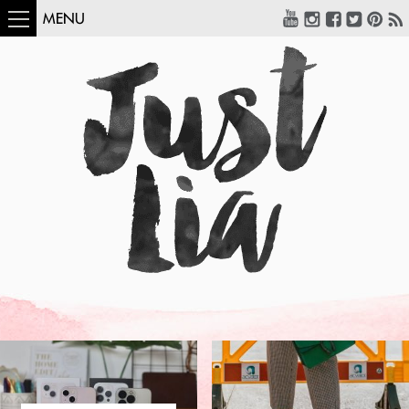
MENU
COMO USAR:
BLUSA UM OMBRO
SÓ