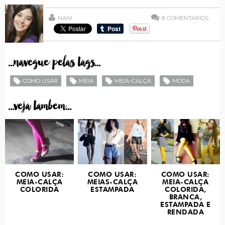
NANI
8
COMENTÁRIOS
...navegue pelas tags...
COMO USAR
MEIA
MEIA-CALÇA
MODA
...veja tambem...
COMO USAR:
COMO USAR:
COMO USAR:
MEIA-CALÇA
MEIAS-CALÇA
MEIA-CALÇA
COLORIDA
ESTAMPADA
COLORIDA,
BRANCA,
ESTAMPADA E
RENDADA