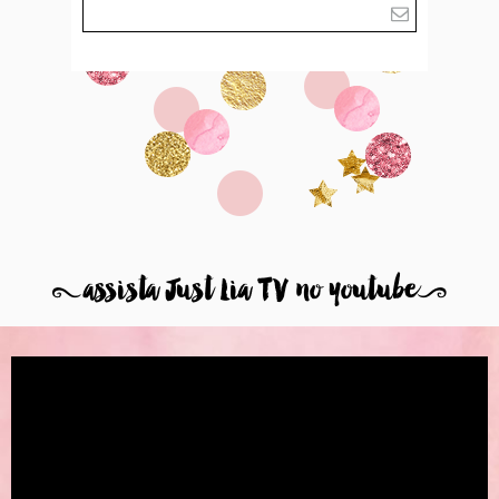
8
assista Just Lia TV no youtube
9