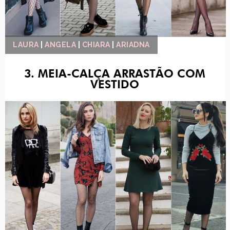
LAURA
|
ANGELA
|
CHIARA
|
ARIADNA
3. MEIA-CALÇA ARRASTÃO COM
VESTIDO