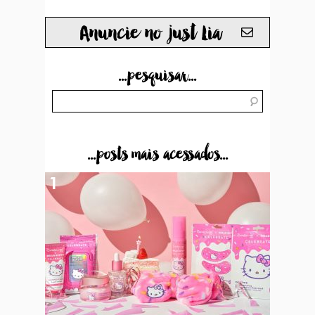
Anuncie no just Lia
...pesquisar...
...posts mais acessados...
1