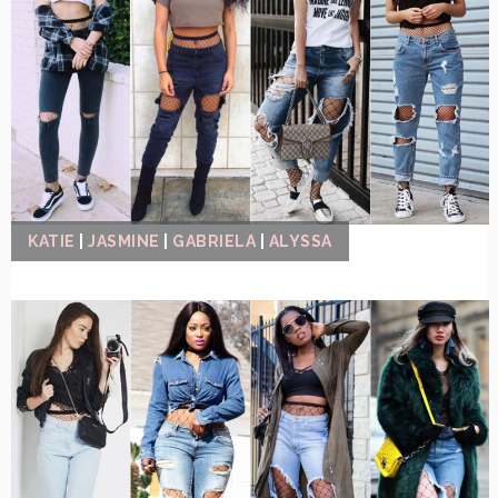
KATIE
|
JASMINE
|
GABRIELA
|
ALYSSA