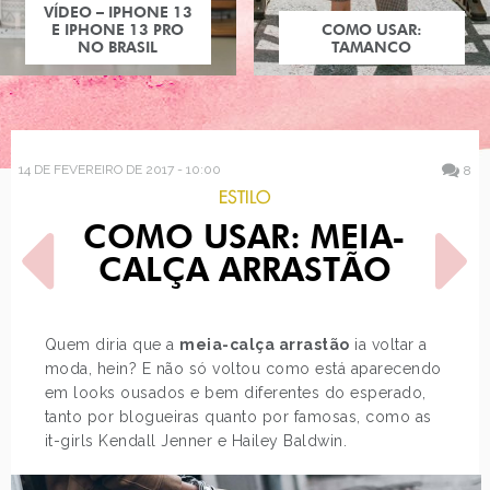
COMO USAR:
TAMANCO
14 DE FEVEREIRO DE 2017 - 10:00
8
ESTILO
COMO USAR: MEIA-
CALÇA ARRASTÃO
Quem diria que a
meia-calça arrastão
ia voltar a
moda, hein? E não só voltou como está aparecendo
POST ANTERIOR
PRÓXIMO POST
em looks ousados e bem diferentes do esperado,
A LINHA DE BARBIES DA
RECEITAS MINÚSCULAS
MULHER-MARAVILHA
tanto por blogueiras quanto por famosas, como as
it-girls Kendall Jenner e Hailey Baldwin.