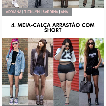
ADRIANA
|
TIENLYN
|
SABRINA
|
ANA
4. MEIA-CALÇA ARRASTÃO COM
SHORT