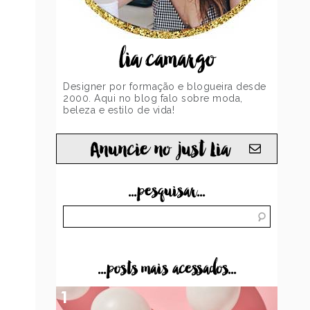
lia camargo
Designer por formação e blogueira desde
2000. Aqui no blog falo sobre moda,
beleza e estilo de vida!
Anuncie no just Lia
...pesquisar...
...posts mais acessados...
1