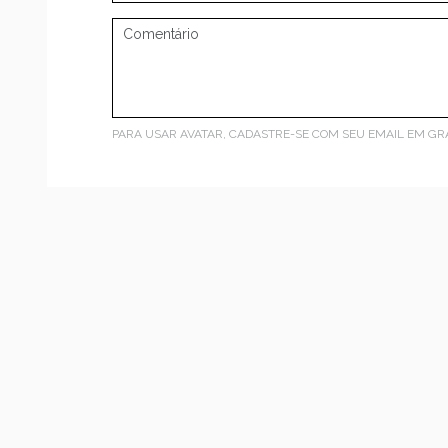
PARA USAR AVATAR, CADASTRE-SE COM SEU EMAIL EM
GR