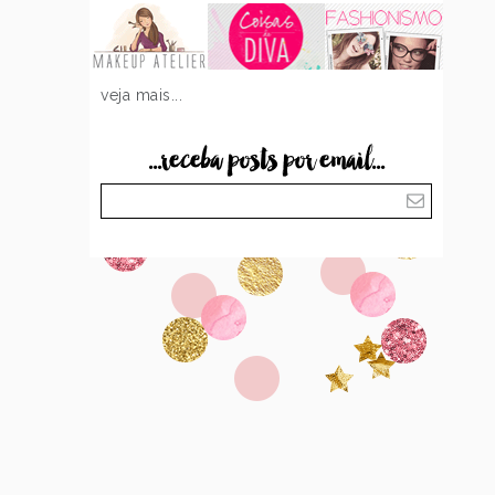
veja mais...
...receba posts por email...