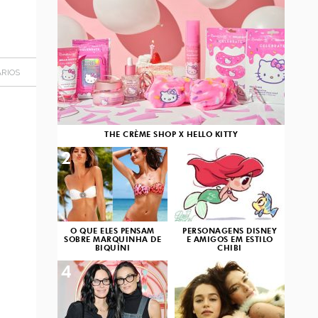
RIOS
THE CRÈME SHOP X HELLO KITTY
2
3
O QUE ELES PENSAM
PERSONAGENS DISNEY
SOBRE MARQUINHA DE
E AMIGOS EM ESTILO
BIQUÍNI
CHIBI
4
5