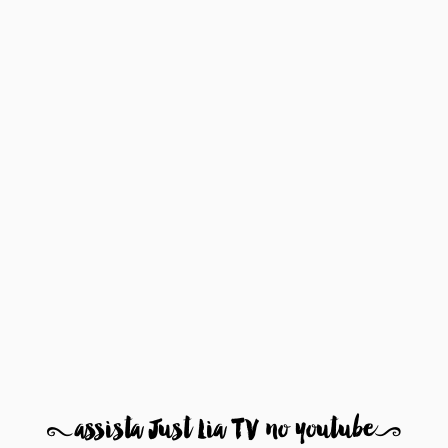
8
assista Just Lia TV no youtube
9