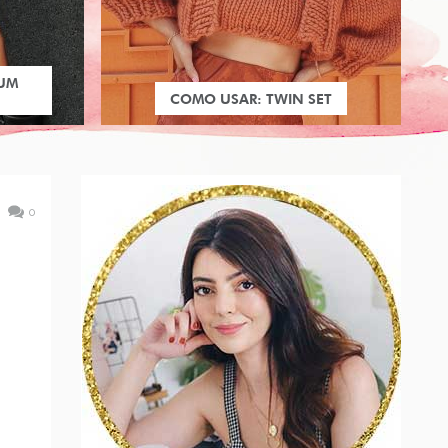
 UM
COMO USAR: TWIN SET
0