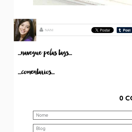
NANI
...navegue pelas tags...
...comentarios...
0
C