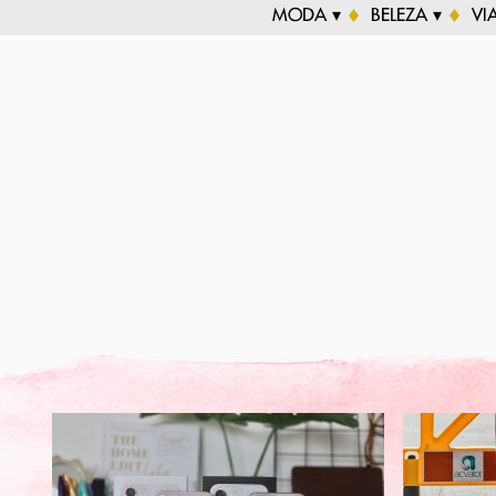
MODA ▾
BELEZA ▾
VI