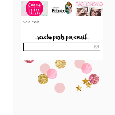
veja mais...
...receba posts por email...