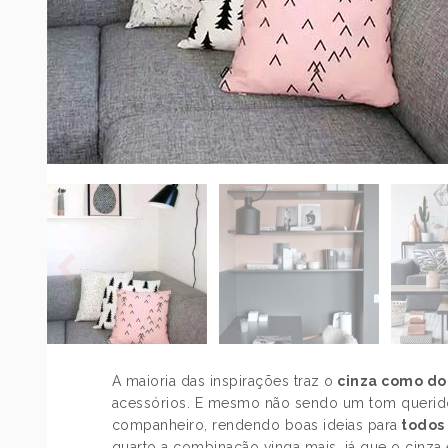
A maioria das inspirações traz o
cinza como do
acessórios. E mesmo não sendo um tom querido
companheiro, rendendo boas ideias para
todos 
quarto a combinação vinga mais, já que o cinza