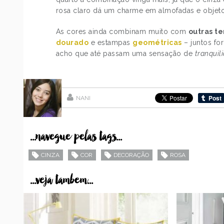
rosa claro dá um charme em almofadas e objeto
As cores ainda combinam muito com
outras t
dourado
e estampas
geométricas
– juntos f
acho que até passam uma sensação de
tranquil
NANI
...navegue pelas tags...
CINZA
COR
DECORAÇÃO
ROSA
...veja tambem...