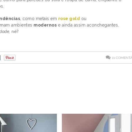
s.
endências
, como metais em
rose gold
ou
ormam ambientes
modernos
e ainda assim aconchegantes,
idade,
né?
11
COMENTÁ