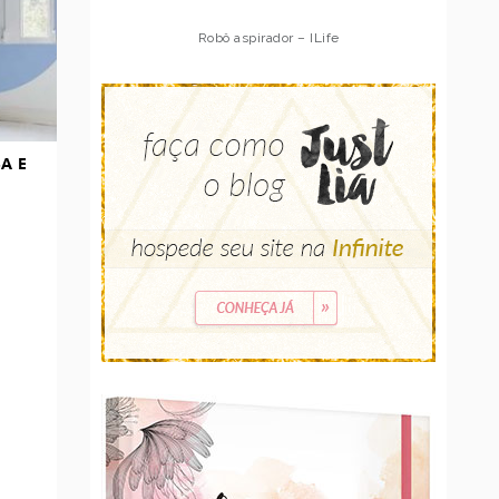
Robô aspirador – ILife
A E