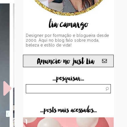
lia camargo
Designer por formação e blogueira desde
2000. Aqui no blog falo sobre moda,
beleza e estilo de vida!
Anuncie no just Lia
...pesquisar...
...posts mais acessados...
1