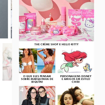
THE CRÈME SHOP X HELLO KITTY
2
3
O QUE ELES PENSAM
PERSONAGENS DISNEY
SOBRE MARQUINHA DE
E AMIGOS EM ESTILO
BIQUÍNI
CHIBI
4
5