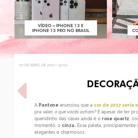
VÍDEO – IPHONE 13 E
IPHONE 13 PRO NO BRASIL
C
07 DE ABRIL DE 2017 - 15:00
DECORAÇÃ
A
Pantone
anunciou que a
cor de 2017 seria
pra valer,
o que vocês acham?
E apesar de ter pr
queridinho das casas ainda é o
rose quartz
, c
POST ANTERIOR
momento, o
cinza.
Essa paleta, principalmente 
PRÍNCIPES DISNEY COMO
elegantes e charmosos.
JUSTIN BIEBER