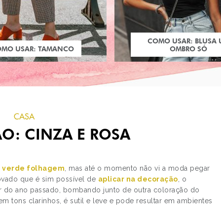
COMO USAR: BLUSA
OMO USAR: TAMANCO
OMBRO SÓ
CASA
O: CINZA E ROSA
 o verde folhagem
, mas até o momento não vi a moda pegar
ovado que é sim possível de
aplicar na decoração
, o
or do ano passado, bombando junto de outra coloração do
PRÓXIMO POST
em tons clarinhos, é sutil e leve e pode resultar em ambientes
DECORAÇÃO:
LETTERBOARD