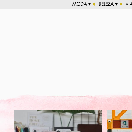
MODA ▾
BELEZA ▾
VI