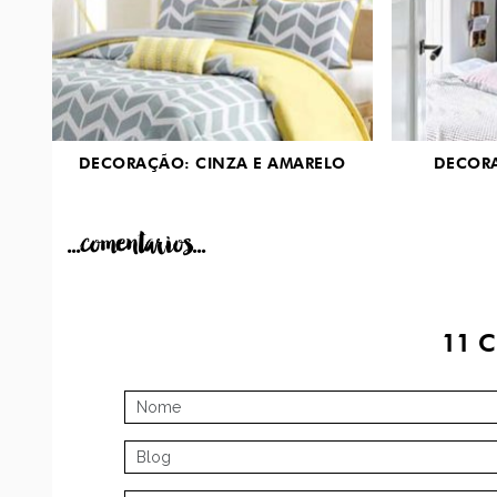
DECORAÇÃO: CINZA E AMARELO
DECORA
...comentarios...
11
C