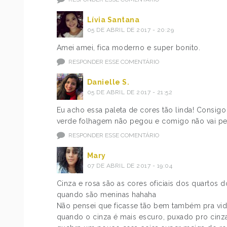
Lívia Santana
05 DE ABRIL DE 2017 - 20:29
Amei amei, fica moderno e super bonito.
RESPONDER ESSE COMENTÁRIO
Danielle S.
05 DE ABRIL DE 2017 - 21:52
Eu acho essa paleta de cores tão linda! Consigo 
verde folhagem não pegou e comigo não vai peg
RESPONDER ESSE COMENTÁRIO
Mary
07 DE ABRIL DE 2017 - 19:04
Cinza e rosa são as cores oficiais dos quartos
quando são meninas hahaha
Não pensei que ficasse tão bem também pra vida
quando o cinza é mais escuro, puxado pro cinza