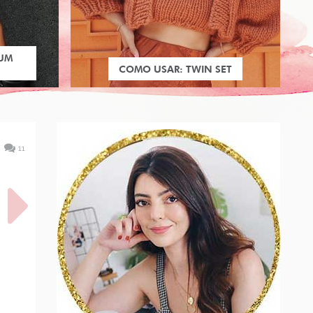
 UM
COMO USAR: TWIN SET
11