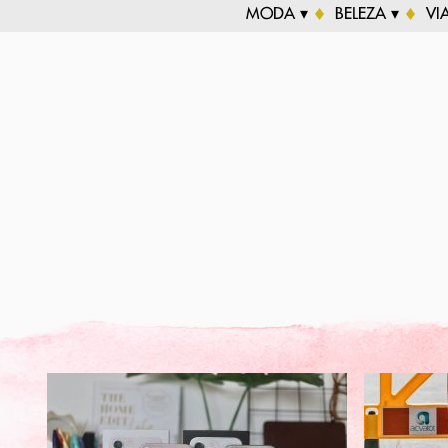
MODA ▾
BELEZA ▾
VI