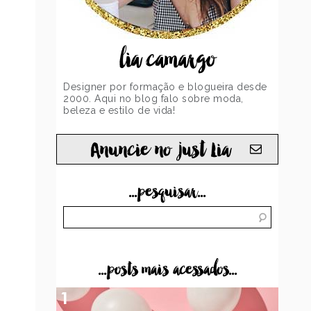
lia camargo
Designer por formação e blogueira desde
2000. Aqui no blog falo sobre moda,
beleza e estilo de vida!
Anuncie no just Lia
...pesquisar...
...posts mais acessados...
1