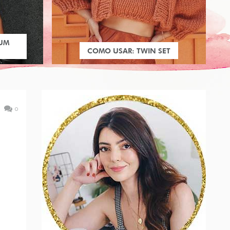
 UM
COMO USAR: TWIN SET
0