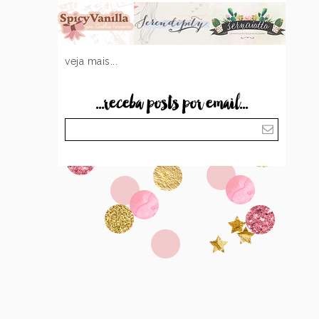
veja mais...
...receba posts por email...