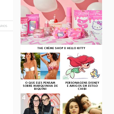
RIOS
THE CRÈME SHOP X HELLO KITTY
2
3
O QUE ELES PENSAM
PERSONAGENS DISNEY
SOBRE MARQUINHA DE
E AMIGOS EM ESTILO
BIQUÍNI
CHIBI
4
5