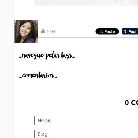
NANI
...navegue pelas tags...
...comentarios...
0
C