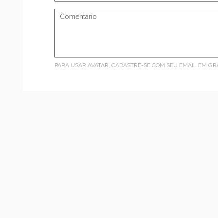
PARA USAR AVATAR, CADASTRE-SE COM SEU EMAIL EM
GR