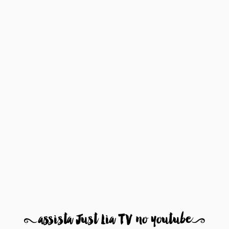
8
assista Just Lia TV no youtube
9