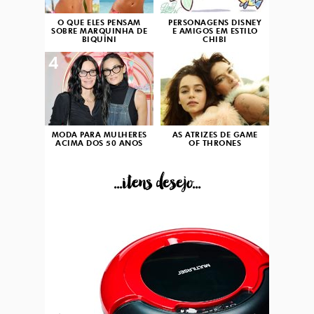
O QUE ELES PENSAM
PERSONAGENS DISNEY
SOBRE MARQUINHA DE
E AMIGOS EM ESTILO
BIQUÍNI
CHIBI
4
5
MODA PARA MULHERES
AS ATRIZES DE GAME
ACIMA DOS 50 ANOS
OF THRONES
...itens desejo...