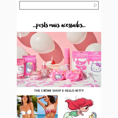
...posts mais acessados...
1
THE CRÈME SHOP X HELLO KITTY
2
3