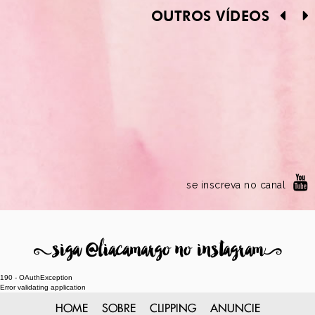
OUTROS VÍDEOS
se inscreva no canal
8
siga @liacamargo no instagram
9
190 - OAuthException
Error validating application
HOME
SOBRE
CLIPPING
ANUNCIE