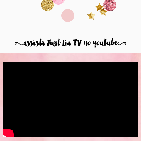
8
assista Just Lia TV no youtube
9