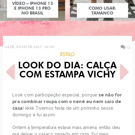
COMO USAR:
TAMANCO
24 DE JULHO DE 2017 - 10:00
13
ESTILO
LOOK DO DIA: CALÇA
COM ESTAMPA VICHY
Look com participação especial, porque
se não for
pra combinar roupa com o nenê eu nem saio de
POST ANTERIOR
PRÓXIMO POST
casa
! kkkk Tivemos festa de um priminho nesse
4 JEITOS DE USAR:
PRINCESAS DISNEY EM
ALPARGATA BICOLOR
PINTURAS FAMOSAS
domingo e fui assim.
Ontem a temperatura estava mais amena, então deu
pra deixar o casaco pesado em casa. Fui mais