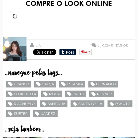
COMPRE O LOOK ONLINE
LIA
13
COMENTÁRIOS
...navegue pelas tags...
BRANCO
CALÇA
ESTAMPA
FERNANDO
LOOK DO DIA
MODA
PRETO
RENNER
RIACHUELO
SANDÁLIA
SANTA LOLLA
SCHUTZ
SUÉTER
XADREZ
...veja tambem...