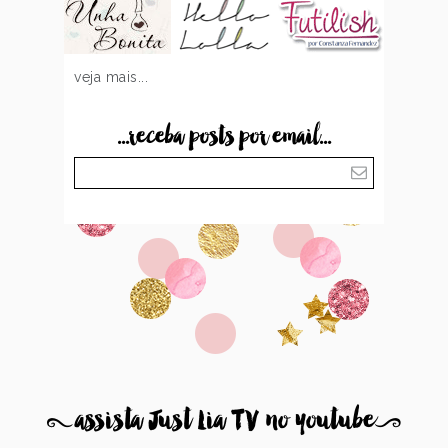
veja mais...
...receba posts por email...
8
assista Just Lia TV no youtube
9