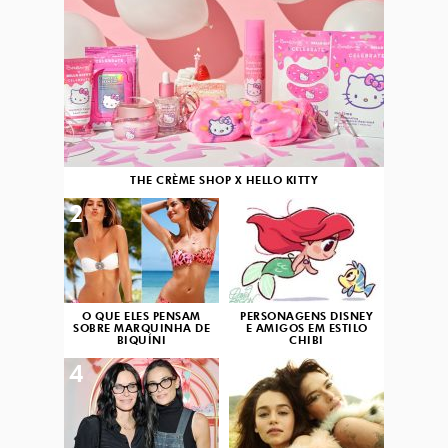
THE CRÈME SHOP X HELLO KITTY
2
3
O QUE ELES PENSAM
PERSONAGENS DISNEY
SOBRE MARQUINHA DE
E AMIGOS EM ESTILO
BIQUÍNI
CHIBI
4
5