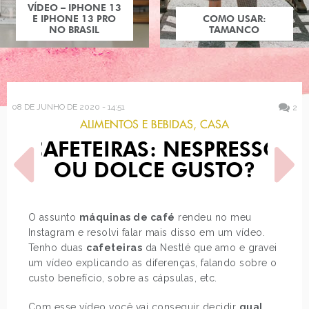
VÍDEO – IPHONE 13
E IPHONE 13 PRO
COMO USAR:
NO BRASIL
TAMANCO
08 DE JUNHO DE 2020 - 14:51
2
ALIMENTOS E BEBIDAS
,
CASA
CAFETEIRAS: NESPRESSO
OU DOLCE GUSTO?
O assunto
máquinas de café
rendeu no meu
Instagram e resolvi falar mais disso em um vídeo.
POST ANTERIOR
PRÓXIMO POST
Tenho duas
cafeteiras
da Nestlé que amo e gravei
COMO USAR:
TRANSFORMAÇÃO DO
MONOCROMÁTICO
QUARTO E HOME OFFICE
um vídeo explicando as diferenças, falando sobre o
custo benefício, sobre as cápsulas, etc.
Com esse vídeo você vai conseguir decidir
qual