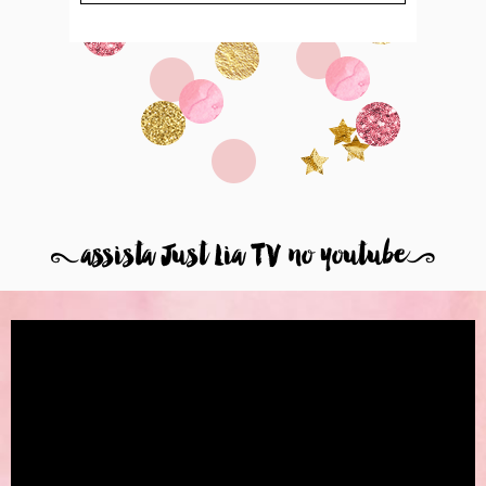
8
assista Just Lia TV no youtube
9