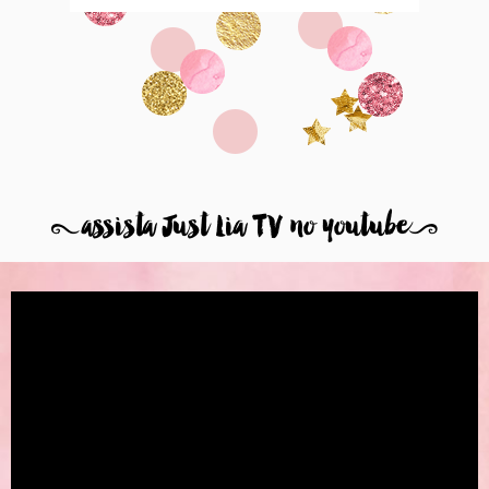
8
assista Just Lia TV no youtube
9