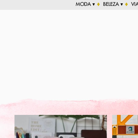
MODA ▾
BELEZA ▾
VI