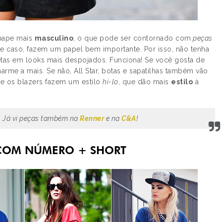
hape mais
masculino
, o que pode ser contornado com
peças
se caso, fazem um papel bem importante. Por isso, não tenha
tas em looks mais despojados. Funciona! Se você gosta de
arme a mais. Se não, All Star, botas e sapatilhas também vão
 e os blazers fazem um estilo
hi-lo
, que dão mais
estilo
à
. Já vi peças também na
Renner
e na
C&A
!
 COM NÚMERO + SHORT