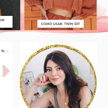
 UM
COMO USAR: TWIN SET
21