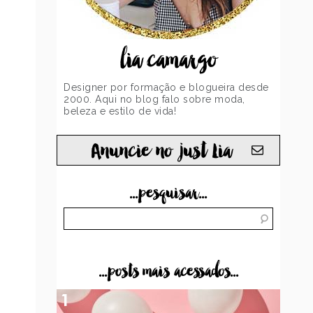
lia camargo
Designer por formação e blogueira desde
2000. Aqui no blog falo sobre moda,
beleza e estilo de vida!
Anuncie no just Lia
...pesquisar...
...posts mais acessados...
1