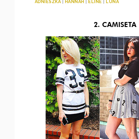
ADNIESZKA
|
HANNAH
|
ELINE
|
LUNA
2. CAMISET