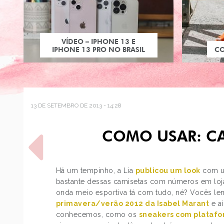
VÍDEO – IPHONE 13 E
IPHONE 13 PRO NO BRASIL
C
13 DE SETEMBRO DE 2013 - 14:28
COMO USAR: C
Há um tempinho, a Lia
publicou um look
com um
bastante dessas camisetas com números em loja
onda meio esportiva tá com tudo, né? Vocês 
POST ANTERIOR
primavera/verão 2012 da Isabel Marant
e aí
ESTILO: VICTORIA JUSTICE
conhecemos, como os
sneakers com plataf