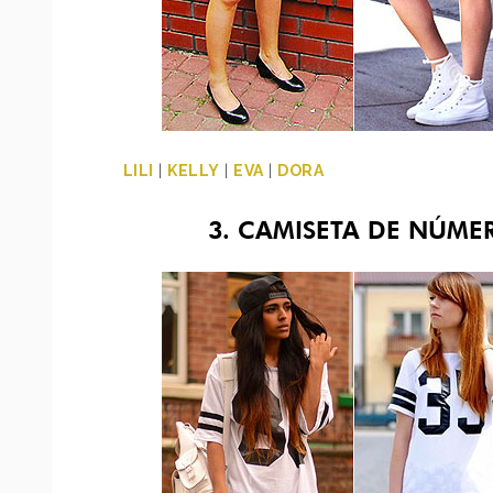
LILI
|
KELLY
|
EVA
|
DORA
3. CAMISETA DE NÚM