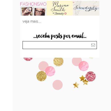
veja mais...
...receba posts por email...