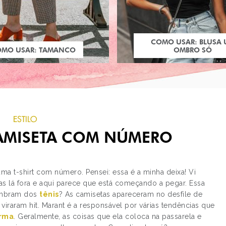
COMO USAR: BLUSA
OMO USAR: TAMANCO
OMBRO SÓ
ESTILO
AMISETA COM NÚMERO
a t-shirt com número. Pensei: essa é a minha deixa! Vi
s lá fora e aqui parece que está começando a pegar. Essa
lembram dos
tênis
? As camisetas apareceram no desfile de
PRÓXIMO POST
 viraram hit. Marant é a responsável por várias tendências que
TOP 5 - PRODUTOS
orma
. Geralmente, as coisas que ela coloca na passarela e
MAYBELLINE NY