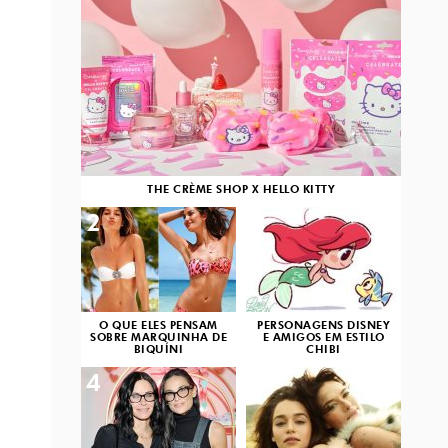
THE CRÈME SHOP X HELLO KITTY
2
3
O QUE ELES PENSAM
PERSONAGENS DISNEY
SOBRE MARQUINHA DE
E AMIGOS EM ESTILO
BIQUÍNI
CHIBI
4
5