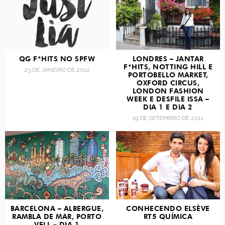
QG F*HITS NO SPFW
LONDRES – JANTAR
F*HITS, NOTTING HILL E
23 DE JANEIRO DE 2012
PORTOBELLO MARKET,
OXFORD CIRCUS,
LONDON FASHION
WEEK E DESFILE ISSA –
DIA 1 E DIA 2
19 DE SETEMBRO DE 2011
BARCELONA – ALBERGUE,
CONHECENDO ELSÈVE
RAMBLA DE MAR, PORTO
RT5 QUÍMICA
VELL – DIA 1