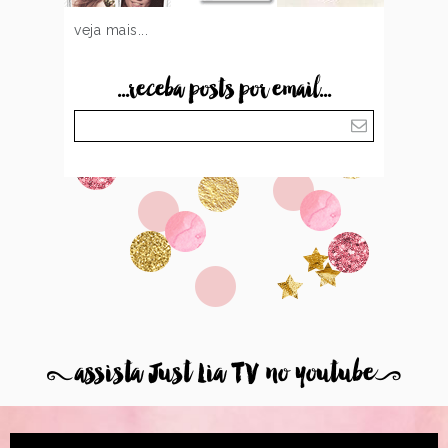
veja mais...
...receba posts por email...
8
assista Just Lia TV no youtube
9