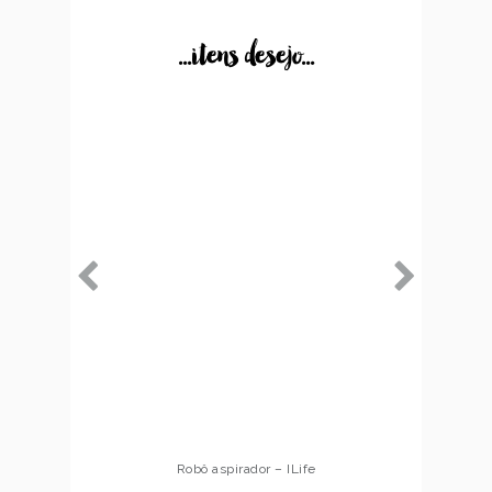
...itens desejo...
Robô aspirador – Multilaser