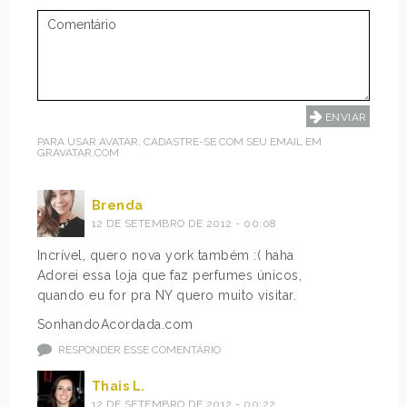
PARA USAR AVATAR, CADASTRE-SE COM SEU EMAIL EM
GRAVATAR.COM
Brenda
12 DE SETEMBRO DE 2012 - 00:08
Incrível, quero nova york também :( haha
Adorei essa loja que faz perfumes únicos,
quando eu for pra NY quero muito visitar.
SonhandoAcordada.com
RESPONDER ESSE COMENTÁRIO
Thais L.
12 DE SETEMBRO DE 2012 - 00:22