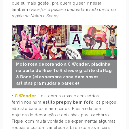
que eu mais gostei, pra quem quiser ir nessa
também
(você faz o passeio andando, é tudo perto, na
região de Nolita e Soho!)
.
Moto rosa decorando a C Wonder, piadinha
na porta do Rice To Riches e grafite da Rag
& Bone (eles sempre convidam novos
artistas pra mudar a parede)
•
C Wonder
: Loja com roupas e acessórios
femininos num
estilo preppy bem fofo
, os preços
não são baratos e nem caros. Eles ainda tem
objetos de decoração e coisinhas para cachorro.
Fiquei com muita vontade de experimentar algumas
roupas e customizar alguma bijou com as iniciais