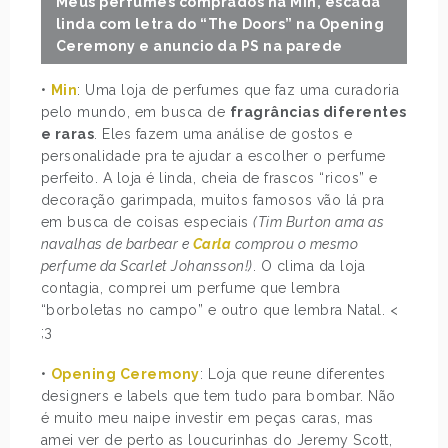
Meus perfumes comprados na Min, escada
linda com letra do “The Doors” na Opening
Ceremony e anuncio da PS na parede
•
Min
: Uma loja de perfumes que faz uma curadoria
pelo mundo, em busca de
fragrâncias diferentes
e raras
. Eles fazem uma análise de gostos e
personalidade pra te ajudar a escolher o perfume
perfeito. A loja é linda, cheia de frascos “ricos” e
decoração garimpada, muitos famosos vão lá pra
em busca de coisas especiais
(Tim Burton ama as
navalhas de barbear e
Carla
comprou o mesmo
perfume da Scarlet Johansson!)
. O clima da loja
contagia, comprei um perfume que lembra
“borboletas no campo” e outro que lembra Natal. <
;3
•
Opening Ceremony
: Loja que reune diferentes
designers e labels que tem tudo para bombar. Não
é muito meu naipe investir em peças caras, mas
amei ver de perto as loucurinhas do Jeremy Scott,