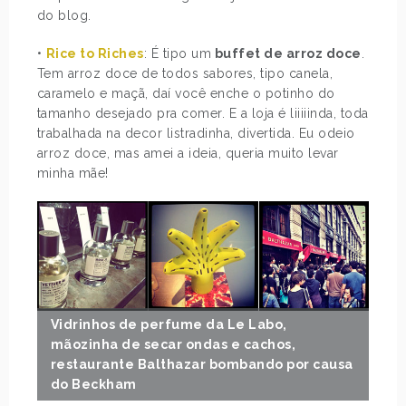
do blog.
•
Rice to Riches
: É tipo um
buffet de arroz doce
.
Tem arroz doce de todos sabores, tipo canela,
caramelo e maçã, daí você enche o potinho do
tamanho desejado pra comer. E a loja é liiiiinda, toda
trabalhada na decor listradinha, divertida. Eu odeio
arroz doce, mas amei a ideia, queria muito levar
minha mãe!
Vidrinhos de perfume da Le Labo,
mãozinha de secar ondas e cachos,
restaurante Balthazar bombando por causa
do Beckham