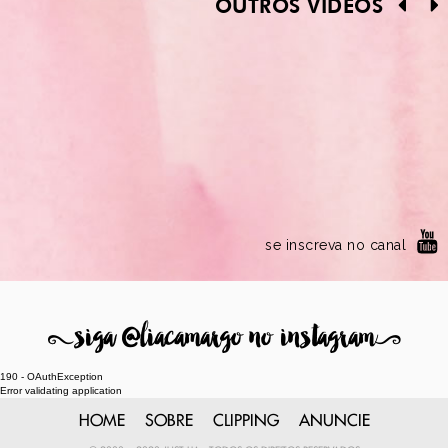
OUTROS VÍDEOS
se inscreva no canal
8
siga @liacamargo no instagram
9
190 - OAuthException
Error validating application
HOME
SOBRE
CLIPPING
ANUNCIE