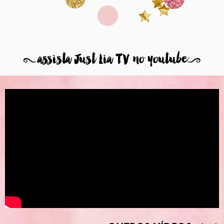
8
assista Just Lia TV no youtube
9