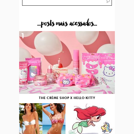
...posts mais acessados...
1
THE CRÈME SHOP X HELLO KITTY
2
3