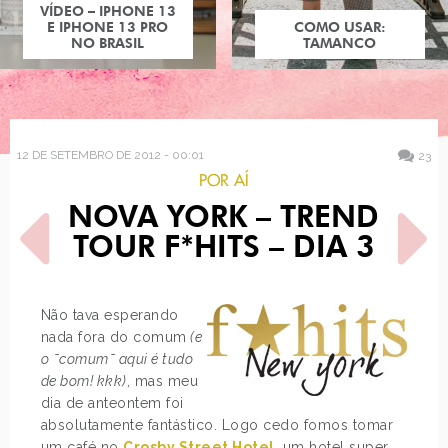
COMO USAR:
TAMANCO
12 DE SETEMBRO DE 2012 - 00:01
23
POR AÍ
NOVA YORK – TREND
TOUR F*HITS – DIA 3
Não tava esperando
nada fora do comum
(e
POST ANTERIOR
PRÓXIMO POST
o ˜comum˜ aqui é tudo
BATALHA: AVRIL LAVIGNE
SPRINKLE HAPPINESS
de bom! kkk)
, mas meu
dia de anteontem foi
absolutamente fantástico. Logo cedo fomos tomar
um café no
Crosby Street Hotel
, um hotel super