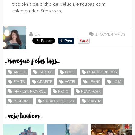
tipo tênis de bicho de pelúcia e roupas com
estampa dos Simpsons.
LIA
23
COMENTÁRIOS
...navegue pelas tags...
ARROZ
CABELO
DOCE
ESTADOS UNIDOS
F*HITS
GRAFITE
HOTEL
JEANS
LOJA
MARILYN MONROE
MOTO
NOVA YORK
PERFUME
SALÃO DE BELEZA
VIAGEM
...veja tambem...