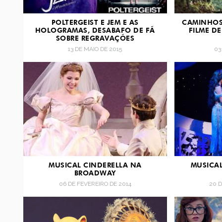
POLTERGEIST E JEM E AS
CAMINHOS
HOLOGRAMAS, DESABAFO DE FÃ
FILME D
SOBRE REGRAVAÇÕES
13 DE MAIO DE 2015
03
MUSICAL CINDERELLA NA
MUSICAL
BROADWAY
06 DE FEVEREIRO DE 2014
20 