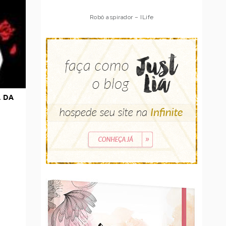
Robô aspirador – ILife
L DA