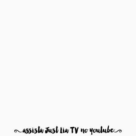
8
assista Just Lia TV no youtube
9