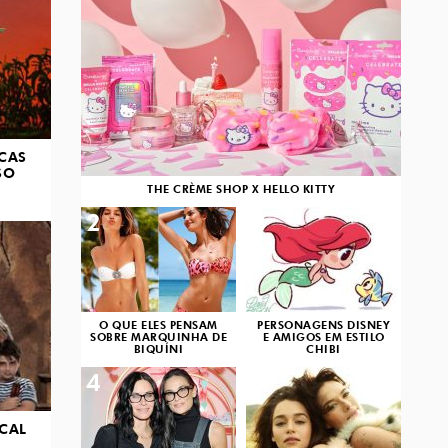
CAS
SO
THE CRÈME SHOP X HELLO KITTY
2
3
O QUE ELES PENSAM
PERSONAGENS DISNEY
SOBRE MARQUINHA DE
E AMIGOS EM ESTILO
BIQUÍNI
CHIBI
4
5
ICAL