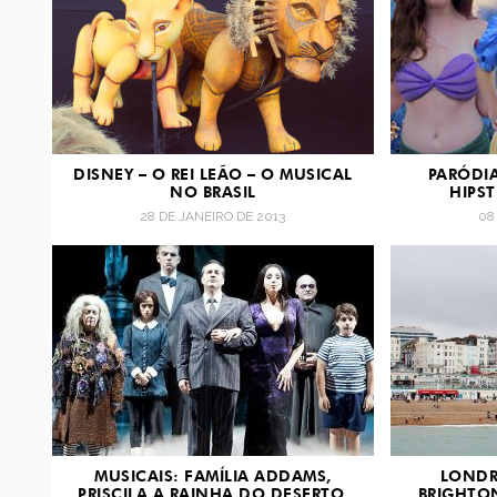
DISNEY – O REI LEÃO – O MUSICAL
PARÓDIA
NO BRASIL
HIPST
28 DE JANEIRO DE 2013
08
MUSICAIS: FAMÍLIA ADDAMS,
LONDR
PRISCILA A RAINHA DO DESERTO,
BRIGHTON