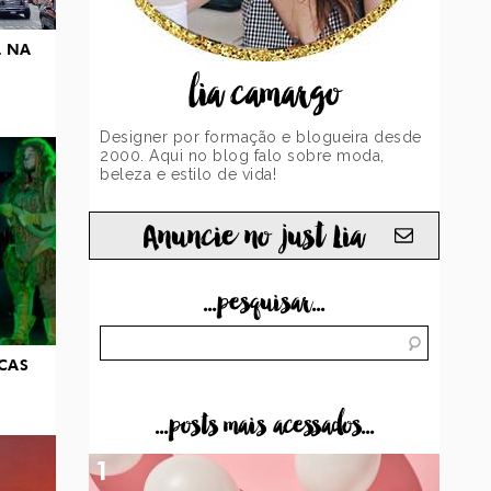
L NA
lia camargo
Designer por formação e blogueira desde
2000. Aqui no blog falo sobre moda,
beleza e estilo de vida!
Anuncie no just Lia
...pesquisar...
CAS
...posts mais acessados...
1