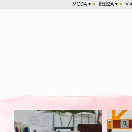
MODA ▾
BELEZA ▾
VI