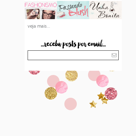
veja mais...
...receba posts por email...