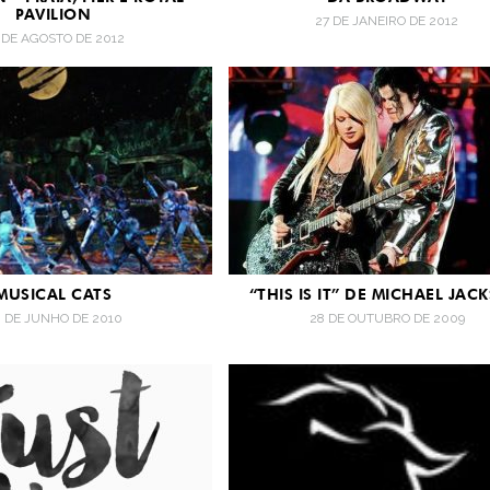
PAVILION
27 DE JANEIRO DE 2012
 DE AGOSTO DE 2012
MUSICAL CATS
“THIS IS IT” DE MICHAEL JAC
 DE JUNHO DE 2010
28 DE OUTUBRO DE 2009