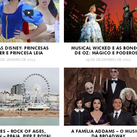
S DISNEY: PRINCESAS
MUSICAL WICKED E AS BONE
ER E PRINCESA LEIA
DE OZ: MÁGICO E PODERO
 DE JANEIRO DE 2013
29 DE DEZEMBRO DE 2012
ES – ROCK OF AGES,
A FAMÍLIA ADDAMS – O MUS
 – PRAIA, PIER E ROYAL
DA BROADWAY