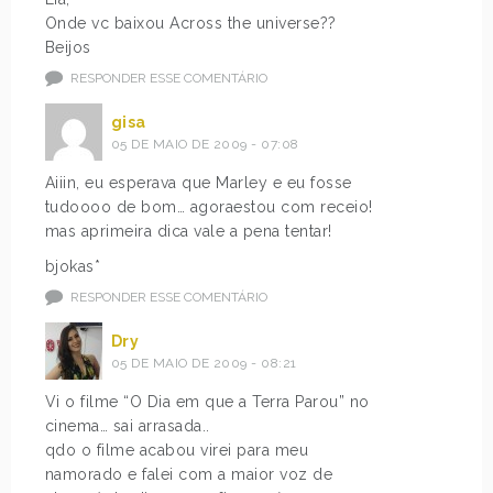
Onde vc baixou Across the universe??
Beijos
RESPONDER ESSE COMENTÁRIO
gisa
05 DE MAIO DE 2009 - 07:08
Aiiin, eu esperava que Marley e eu fosse
tudoooo de bom… agoraestou com receio!
mas aprimeira dica vale a pena tentar!
bjokas*
RESPONDER ESSE COMENTÁRIO
Dry
05 DE MAIO DE 2009 - 08:21
Vi o filme “O Dia em que a Terra Parou” no
cinema… sai arrasada..
qdo o filme acabou virei para meu
namorado e falei com a maior voz de