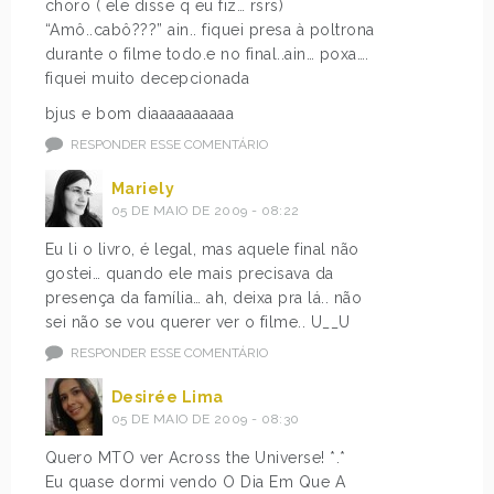
choro ( ele disse q eu fiz… rsrs)
“Amô..cabô???” ain.. fiquei presa à poltrona
durante o filme todo.e no final..ain… poxa….
fiquei muito decepcionada
bjus e bom diaaaaaaaaaa
RESPONDER ESSE COMENTÁRIO
Mariely
05 DE MAIO DE 2009 - 08:22
Eu li o livro, é legal, mas aquele final não
gostei… quando ele mais precisava da
presença da família… ah, deixa pra lá.. não
sei não se vou querer ver o filme.. U__U
RESPONDER ESSE COMENTÁRIO
Desirée Lima
05 DE MAIO DE 2009 - 08:30
Quero MTO ver Across the Universe! *.*
Eu quase dormi vendo O Dia Em Que A