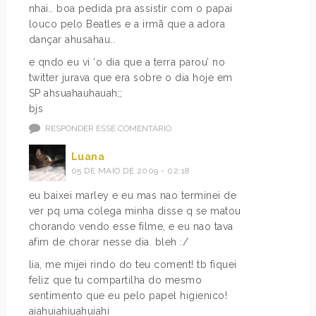
nhai.. boa pedida pra assistir com o papai
louco pelo Beatles e a irmã que a adora
dançar ahusahau..
e qndo eu vi ‘o dia que a terra parou’ no
twitter jurava que era sobre o dia hoje em
SP ahsuahauhauah;;
bjs
RESPONDER ESSE COMENTÁRIO
Luana
05 DE MAIO DE 2009 - 02:18
eu baixei marley e eu mas nao terminei de
ver pq uma colega minha disse q se matou
chorando vendo esse filme, e eu nao tava
afim de chorar nesse dia. bleh :/
lia, me mijei rindo do teu coment! tb fiquei
feliz que tu compartilha do mesmo
sentimento que eu pelo papel higienico!
aiahuiahiuahuiahi