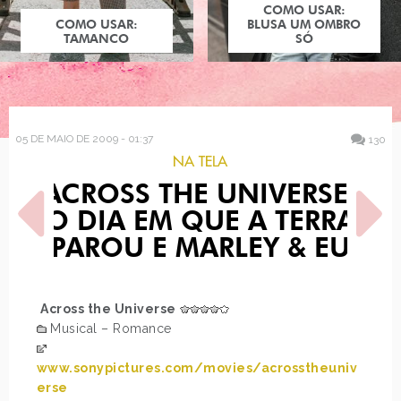
COMO USAR:
COMO USAR:
BLUSA UM OMBRO
TAMANCO
SÓ
05 DE MAIO DE 2009 - 01:37
130
NA TELA
ACROSS THE UNIVERSE,
O DIA EM QUE A TERRA
PAROU E MARLEY & EU
POST ANTERIOR
PRÓXIMO POST
Across the Universe
A BELA E A FERA - O
PAPÉIS DE PAREDE
Musical – Romance
MUSICAL…
TOKIDOKI
www.sonypictures.com/movies/acrosstheuniv
erse