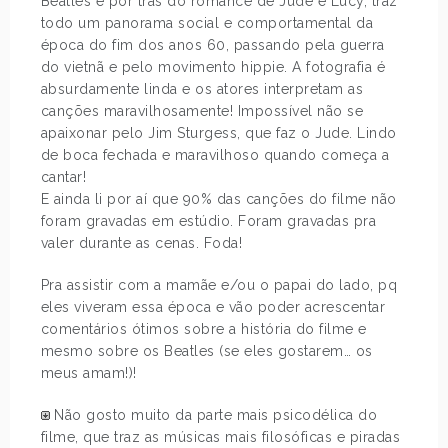
Beatles e por trás do romance de Jude e Lucy, traz
todo um panorama social e comportamental da
época do fim dos anos 60, passando pela guerra
do vietnã e pelo movimento hippie. A fotografia é
absurdamente linda e os atores interpretam as
canções maravilhosamente! Impossível não se
apaixonar pelo Jim Sturgess, que faz o Jude. Lindo
de boca fechada e maravilhoso quando começa a
cantar!
E ainda li por aí que 90% das canções do filme não
foram gravadas em estúdio. Foram gravadas pra
valer durante as cenas. Foda!
Pra assistir com a mamãe e/ou o papai do lado, pq
eles viveram essa época e vão poder acrescentar
comentários ótimos sobre a história do filme e
mesmo sobre os Beatles (se eles gostarem… os
meus amam!)!
Não gosto muito da parte mais psicodélica do
filme, que traz as músicas mais filosóficas e piradas