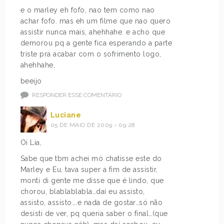
e o marley eh fofo, nao tem como nao
achar fofo. mas eh um filme que nao quero
assistir nunca mais, ahehhahe. e acho que
demorou pq a gente fica esperando a parte
triste pra acabar com o sofrimento logo,
ahehhahe,
beeijo
RESPONDER ESSE COMENTÁRIO
Luciane
05 DE MAIO DE 2009 - 09:28
Oi Lia,
Sabe que tbm achei mó chatisse este do
Marley e Eu, tava super a fim de assistir,
monti di gente me disse que é lindo, que
chorou, blablablabla…daí eu assisto,
assisto, assisto….e nada de gostar…só não
desisti de ver, pq queria saber o final…(que