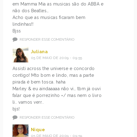
em Mamma Mia as musicas são do ABBA e
não dos Beatles…
Acho que as musicas ficaram bem
lindinhas!!
Bjss
RESPONDER ESSE COMENTÁRIO
Juliana
05 DE MAIO DE 2009 - 09:55
Assisti across the universe e concordo
contigo! Mto bom e lindo, mas a parte
pirada é bem tosca. haha
Marley & eu aindaaaaa não vi… tbm já ouvi
falar que é porrezinho =/ mas nem o livro
li.. vamos verr..
bjs!
RESPONDER ESSE COMENTÁRIO
Nique
05 DE MAIO DE 2009 - 09:59