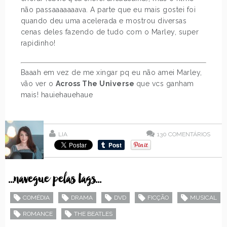
não passaaaaaaava. A parte que eu mais gostei foi
quando deu uma acelerada e mostrou diversas
cenas deles fazendo de tudo com o Marley, super
rapidinho!
Baaah em vez de me xingar pq eu não amei Marley,
vão ver o
Across The Universe
que vcs ganham
mais! hauiehauehaue
LIA
130
COMENTÁRIOS
...navegue pelas tags...
COMÉDIA
DRAMA
DVD
FICÇÃO
MUSICAL
ROMANCE
THE BEATLES