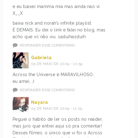
e eu baixei mamma mia mas ainda nao vi
X__X
baixa nick and norah’s infinite playlist.
É DEMAIS. Eu dei o link e falei no blog, mas
acho que vc não viu. saduihasduih
RESPONDER ESSE COMENTÁRIO
Gabriela
05 DE MAIO DE 2009 - 10:59
Across the Universe é MARAVILHOSO.
eu amei, ;)
RESPONDER ESSE COMENTÁRIO
Nayara
05 DE MAIO DE 2009 - 11:05
Peguei o hábito de ler os posts no reader,
mas juro que entrei aqui só pra comentar!
Desses filmes, o único que vi foi o Across