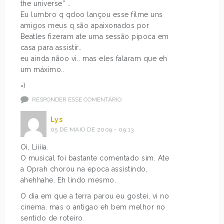
the universe” ..
Eu lumbro q qdoo lançou esse filme uns
amigos meus q são apaixonados por
Beatles fizeram ate uma sessão pipoca em
casa para assistir..
eu ainda nãoo vi.. mas eles falaram que eh
um máximo..
=)
RESPONDER ESSE COMENTÁRIO
Lys
05 DE MAIO DE 2009 - 09:13
Oi, Liiiia.
O musical foi bastante comentado sim. Ate
a Oprah chorou na epoca assistindo,
ahehhahe. Eh lindo mesmo.
O dia em que a terra parou eu gostei, vi no
cinema. mas o antigao eh bem melhor no
sentido de roteiro.