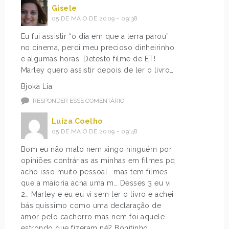
Gisele
05 DE MAIO DE 2009 - 09:38
Eu fui assistir “o dia em que a terra parou”
no cinema, perdi meu precioso dinheirinho
e algumas horas. Detesto filme de ET!
Marley quero assistir depois de ler o livro…
Bjoka Lia
RESPONDER ESSE COMENTÁRIO
Luiza Coelho
05 DE MAIO DE 2009 - 09:48
Bom eu não mato nem xingo ninguém por
opiniões contrárias as minhas em filmes pq
acho isso muito pessoal… mas tem filmes
que a maioria acha uma m… Desses 3 eu vi
2… Marley e eu eu vi sem ler o livro e achei
básiquíssimo como uma declaração de
amor pelo cachorro mas nem foi aquele
estrondo que fizeram né? Bonitinho…