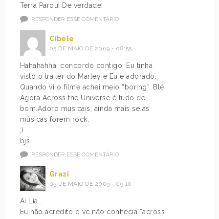
Terra Parou! De verdade!
RESPONDER ESSE COMENTÁRIO
Cibele
05 DE MAIO DE 2009 - 08:55
Hahahahha, concordo contigo. Eu tinha
visto o trailer do Marley e Eu e adorado.
Quando vi o filme achei meio “boring”. Blé.
Agora Across the Universe é tudo de
bom.Adoro musicais, ainda mais se as
músicas forem rock.
;)
bjs
RESPONDER ESSE COMENTÁRIO
Grazi
05 DE MAIO DE 2009 - 09:10
Ai Lia..
Eu não acredito q vc não conhecia “across