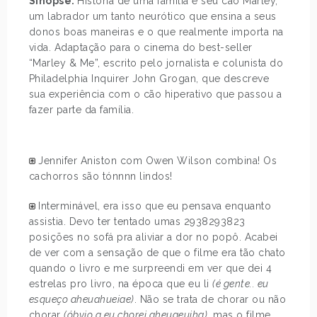
Sinopse:
História de uma família e seu cão Marley,
um labrador um tanto neurótico que ensina a seus
donos boas maneiras e o que realmente importa na
vida. Adaptação para o cinema do best-seller
“Marley & Me”, escrito pelo jornalista e colunista do
Philadelphia Inquirer John Grogan, que descreve
sua experiência com o cão hiperativo que passou a
fazer parte da família.
Jennifer Aniston com Owen Wilson combina! Os
cachorros são tónnnn lindos!
Interminável, era isso que eu pensava enquanto
assistia. Devo ter tentado umas 2938293823
posições no sofá pra aliviar a dor no popô. Acabei
de ver com a sensação de que o filme era tão chato
quando o livro e me surpreendi em ver que dei 4
estrelas pro livro, na época que eu li
(é gente.. eu
esqueço aheuahueiae)
. Não se trata de chorar ou não
chorar
(óbvio q eu chorei aheuaeuiha)
, mas o filme