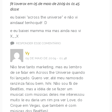
fê loverox em 05 de maio de 2009 às 01:45
disse:
eu baixei “across the universe” e não vi
aindaaa! tenhoquê! :D
e eu baixei mamma mia mas ainda nao vi
X__X
RESPONDER ESSE COMENTÁRIO
Vy
05 DE MAIO DE 2009 - 01:48
Não teve tanto marketing, mas eu lembro
de se falar em Across the Universe quando
foi lançado. Quero ver, até meu namorado
ranzinza falou bem, hihi. Não sou fã de
Beattles, mas a idéia de se fazer um
musical com músicas deles me interessou
muito (e eu daria um rim pra ver Love, do
Cirque em Vegas, que também é com
músicas dos Beattles).