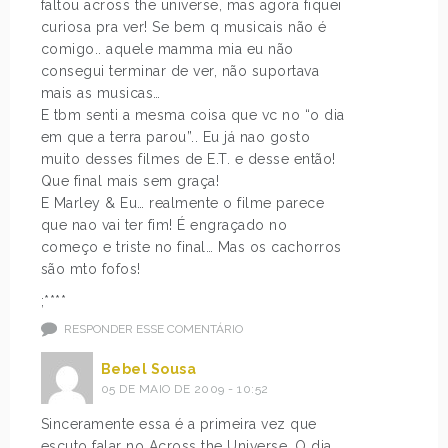
faltou across the universe, mas agora fiquei
curiosa pra ver! Se bem q musicais não é
comigo.. aquele mamma mia eu não
consegui terminar de ver, não suportava
mais as musicas…
E tbm senti a mesma coisa que vc no “o dia
em que a terra parou”.. Eu já nao gosto
muito desses filmes de E.T. e desse então!
Que final mais sem graça!
E Marley & Eu… realmente o filme parece
que nao vai ter fim! É engraçado no
começo e triste no final… Mas os cachorros
são mto fofos!
;****
RESPONDER ESSE COMENTÁRIO
Bebel Sousa
05 DE MAIO DE 2009 - 10:52
Sinceramente essa é a primeira vez que
escuto falar no Across the Universe, O dia