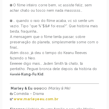
O filme inteiro corre bem, vc assiste feliz, sem
achar chato ou tosco nem nada massssss…
… quando o raio do filme acaba, vc só sente um
vazio. Tipo “que %*$&# foi essa?”. Que história mais
besta, fraquinha…
A mensagem que o filme tenta passar, sobre
preservação do planeta, simplesmente some com o
final…
Além disso, já deu o tempo do Keanu Reeves
fazendo o Neo.
Eeeeee digo mais… Jaden Smith tá chato, tá
pentelho. Peguei bronca dele depois da história do
Karatê
Kung-Fu Kid
.
Marley & Eu
(Marley & Me)
Comédia – Drama
www.marleyeeu.com.br