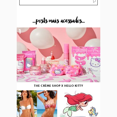
...posts mais acessados...
1
THE CRÈME SHOP X HELLO KITTY
2
3