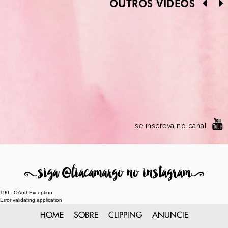
OUTROS VÍDEOS
se inscreva no canal
8
siga @liacamargo no instagram
9
190 - OAuthException
Error validating application
HOME
SOBRE
CLIPPING
ANUNCIE