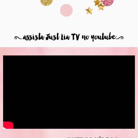
8
assista Just Lia TV no youtube
9