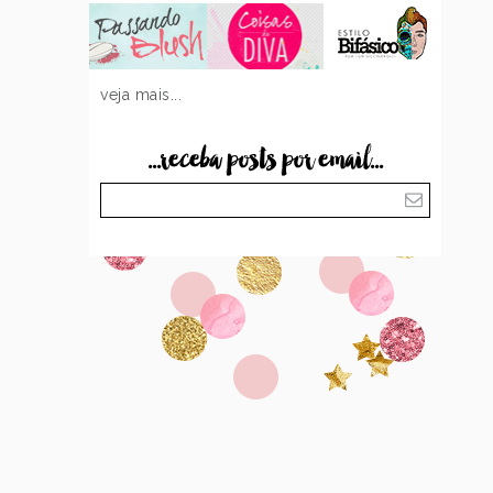
veja mais...
...receba posts por email...