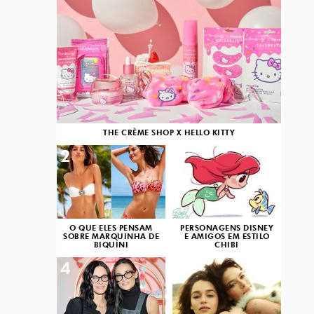
THE CRÈME SHOP X HELLO KITTY
2
3
O QUE ELES PENSAM
PERSONAGENS DISNEY
SOBRE MARQUINHA DE
E AMIGOS EM ESTILO
BIQUÍNI
CHIBI
4
5