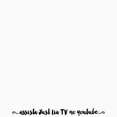
8
assista Just Lia TV no youtube
9