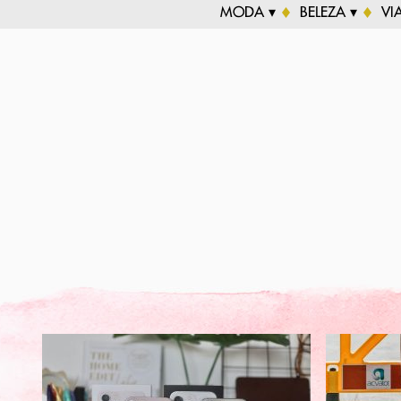
MODA ▾
BELEZA ▾
VI