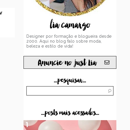
V
lia camargo
Designer por formação e blogueira desde
2000. Aqui no blog falo sobre moda,
beleza e estilo de vida!
Anuncie no just Lia
...pesquisar...
...posts mais acessados...
1