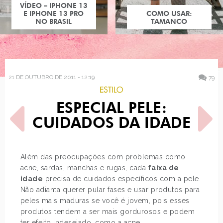
COMO USAR:
COMO USAR:
BLUSA UM OMBRO
TAMANCO
SÓ
21 DE OUTUBRO DE 2011 - 12:19
79
ESTILO
ESPECIAL PELE:
CUIDADOS DA IDADE
Além das preocupações com problemas como
acne, sardas, manchas e rugas, cada
faixa de
POST ANTERIOR
PRÓXIMO POST
idade
precisa de cuidados específicos com a pele.
PRINCESAS DISNEY
TOP LEITORAS DE
REALISTAS
SETEMBRO
Não adianta querer pular fases e usar produtos para
peles mais maduras se você é jovem, pois esses
produtos tendem a ser mais gordurosos e podem
ter efeito indesejado, como a acne.