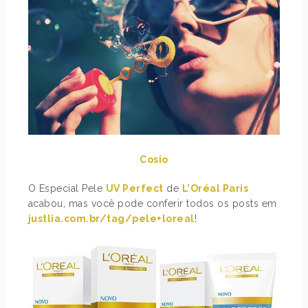
Cosio
O Especial Pele
UV Perfect
de
L’Oréal Paris
acabou, mas você pode conferir todos os posts em
justlia.com.br/tag/pele+loreal
!