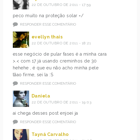
22 DE OUTUBRO DE 2011 - 17:59
peco muito na proteção solar =/
RESPONDER ESSE COMENTÁRIO
evellyn thais
22 DE OUTUBRO DE 2011 - 18:21
esse negócio de pular fases é a minha cara
>.< com 17 já usando creminhos de 30
hehehe , é que eu não acho minha pele
tãao firme, sei la :S
RESPONDER ESSE COMENTÁRIO
Daniela
22 DE OUTUBRO DE 2011 - 19:03
ai chega desses post enjoei ja
RESPONDER ESSE COMENTÁRIO
Tayná Carvalho