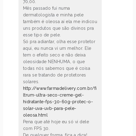
70,00.
Mês passado fui numa
dermatologista e minha pele
também é oleosa aí ela me indicou
uns produtos que são divinos pra
esse tipo de pele.
Só pra adiantar, olha esse protetor
aqui, eu nunca vi um melhor. Ele
tem o efeito seco e não deixa
oleosidade NENHUMA, o que
todas nós sabemos que é coisa
rara se tratando de protetores
solares.
http://www.farmadelivery.com.br/fi
ltrum-ultra-seco-creme-gel-
hidratante-fps-30-60g-protec-o-
solar-uva-uvb-para-pele-
oleosa.html
Pena que até hoje eu só vi dele
com FPS 30.
De qualquer forma, fica a dica!