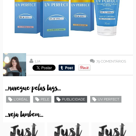
LIA
79
COMENTÁRIOS
...navegue pelas tags...
L'ORÉAL
PELE
PUBLICIDADE
UV PERFECT
...veja tambem...