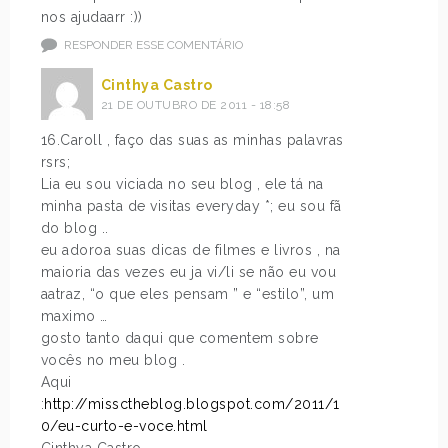
nos ajudaarr :))
RESPONDER ESSE COMENTÁRIO
Cinthya Castro
21 DE OUTUBRO DE 2011 - 18:58
16.Caroll , faço das suas as minhas palavras
rsrs;
Lia eu sou viciada no seu blog , ele tá na
minha pasta de visitas everyday *; eu sou fã
do blog ..
eu adoroa suas dicas de filmes e livros , na
maioria das vezes eu ja vi/li se não eu vou
aatraz, “o que eles pensam ” e “estilo”, um
maximo …
gosto tanto daqui que comentem sobre
vocês no meu blog .
Aqui
:
http://missctheblog.blogspot.com/2011/1
0/eu-curto-e-voce.html