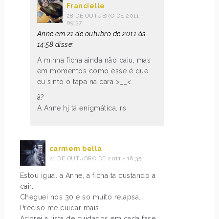
Francielle
28 DE OUTUBRO DE 2011 -
09:37
Anne em 21 de outubro de 2011 às
14:58 disse:
A minha ficha ainda não caiu, mas
em momentos como esse é que
eu sinto o tapa na cara >__<
ã?
A Anne hj tá enigmática. rs
carmem bella
21 DE OUTUBRO DE 2011 - 16:35
Estou igual a Anne, a ficha ta custando a
cair.
Cheguei nos 30 e so muito relapsa.
Preciso me cuidar mais.
Adorei a lista de cuidados em cada fase.