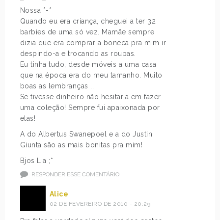
Nossa *-*
Quando eu era criança, cheguei a ter 32
barbies de uma só vez. Mamãe sempre
dizia que era comprar a boneca pra mim ir
despindo-a e trocando as roupas.
Eu tinha tudo, desde móveis a uma casa
que na época era do meu tamanho. Muito
boas as lembranças ..
Se tivesse dinheiro não hesitaria em fazer
uma coleção! Sempre fui apaixonada por
elas!
A do Albertus Swanepoel e a do Justin
Giunta são as mais bonitas pra mim!
Bjos Lia ;*
RESPONDER ESSE COMENTÁRIO
Alice
02 DE FEVEREIRO DE 2010 - 20:29