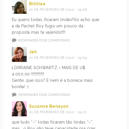
Biiiiiiaa
01 DE FEVEREIRO DE 2010 - 19:08
Eu quero todas…ficaram lindas!!Só acho que
a da Pachel Roy fugiu um pouco da
proposta mas ta valendo!!!!
RESPONDER ESSE COMENTÁRIO
Jeh
01 DE FEVEREIRO DE 2010 - 19:09
LORRAINE SCHWARTZ = MAIS DE U$
4,000,00 !!!!!!!!!!!!!
Gente, que isso? E nem é a boneca mais
bonita! :(
RESPONDER ESSE COMENTÁRIO
Suzanne Benayon
01 DE FEVEREIRO DE 2010 - 19:10
que tudo *–* todas ficaram tão lindas *–*,
mas.. o Roy não teve capacidade pra criar