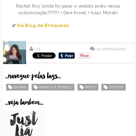
Rachel Roy (onde foi parar o vestido preto nessa
customização?!?!?!) + Devi Kroell + Issac Mizrahi
Via Blog de Brinquedo
LIA
79
COMENTÁRIOS
...navegue pelas tags...
BARBIE
BONECA E BONECO
PRETO
VESTIDO
...veja tambem...