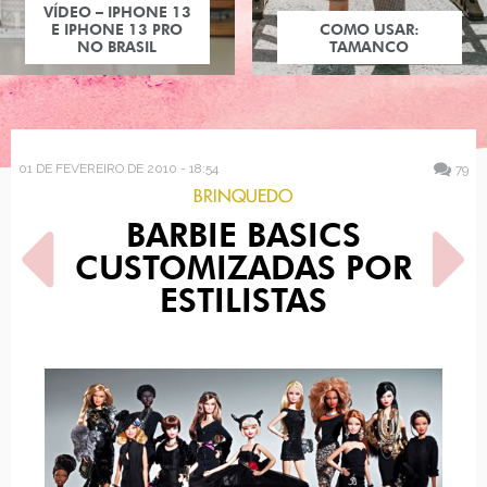
COMO USAR:
TAMANCO
01 DE FEVEREIRO DE 2010 - 18:54
79
BRINQUEDO
BARBIE BASICS
CUSTOMIZADAS POR
ESTILISTAS
POST ANTERIOR
PRÓXIMO POST
NERDS ON CUPCAKE
OVERDOSE: MAÇÃS