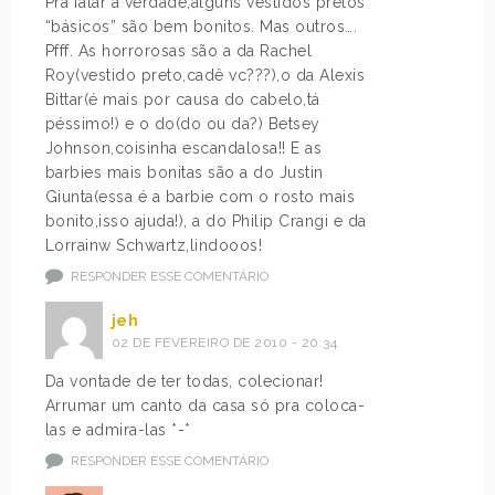
Pra falar a verdade,alguns vestidos pretos
“básicos” são bem bonitos. Mas outros….
Pfff. As horrorosas são a da Rachel
Roy(vestido preto,cadê vc???),o da Alexis
Bittar(é mais por causa do cabelo,tá
péssimo!) e o do(do ou da?) Betsey
Johnson,coisinha escandalosa!! E as
barbies mais bonitas são a do Justin
Giunta(essa é a barbie com o rosto mais
bonito,isso ajuda!), a do Philip Crangi e da
Lorrainw Schwartz,lindooos!
RESPONDER ESSE COMENTÁRIO
jeh
02 DE FEVEREIRO DE 2010 - 20:34
Da vontade de ter todas, colecionar!
Arrumar um canto da casa só pra coloca-
las e admira-las *-*
RESPONDER ESSE COMENTÁRIO