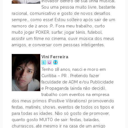
inovador dentro de sua linha musical.
Sou uma pessoa muito livre, bastante
racional, comunicativo e gosto de novos desafios
sempre… como esse! Estou solteiro após sair de um
namoro de 2 anos :P… Fora meu trabalho, curto
muito jogar POKER, surfar, jogar tênis, futebol,
assistir um filme no cinema, ouvir música dos meus
amigos, e conversar com pessoas inteligentes.
Viní Ferreira
Tenho 18 anos, nasci e moro em
Curitiba – PR . Pretendo fazer
faculdade de ADM e/ou Publicidade
e Propaganda (ainda não decidi),
trabalho com eventos na empresa
dos meus primos (Positive Vibrations) promovendo
festas, matinês, shows, eventos de todos os tipos e
para todas as idades. Não só gosto de promover,
quanto gosto MUITO de sair: festas, baladas,
churrascos, até mesmo ir na casa de um amigo