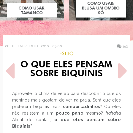
COMO USAR:
COMO USAR:
BLUSA UM OMBRO
TAMANCO
SÓ
08 DE FEVEREIRO DE 2010 - 09:00
152
ESTILO
O QUE ELES PENSAM
SOBRE BIQUÍNIS
Aproveitei o clima de verão para descobrir o que os
meninos mais gostam de ver na praia. Será que eles
POST ANTERIOR
PRÓXIMO POST
preferem biquínis mais
comportadinhos
? Ou eles
TARINA TARANTINO
DESEJO DO DIA: UNHAS DE
BEAUTY A VENDA NA
HELLO KITTY
não resistem a um
pouco pano
mesmo?
hahaha
SEPHORA
Afinal de contas,
o que eles pensam sobre
Biquínis
?