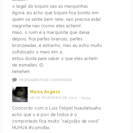
o legal do biquini sao as marquinhas.
Agora, eu acho que biquini fica bonito em
quem se sente bem nele, nao precisa estar
magrinha nao (como eles acham).
maio, o ruim é a marquinha que deixa
depois, fica partes brancas, partes
bronzeadas, é estranho, mas eu acho muito
sofisticado o maio em si.
estou doida para saber o que eles acham
de esmaltes =D
heheheh
RESPONDER ESSE COMENTÁRIO
Maisa Angelo
08 DE FEVEREIRO DE 2010 - 09:54
Concordo com o Luis Felipe! huauhahuahu
acho que o é pior de todos é o
comportado fica muito “calçolão da vovó”
HUHUA #comofas