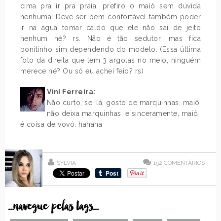
cima pra ir pra praia, prefiro o maiô sem dúvida
nenhuma! Deve ser bem confortável também poder
ir na água tomar caldo que ele não sai de jeito
nenhum né? rs. Não é tão sedutor, mas fica
bonitinho sim dependendo do modelo. (Essa última
foto da direita que tem 3 argolas no meio, ninguém
merece né? Ou só eu achei feio? rs)
Viní Ferreira:
Não curto, sei lá, gosto de marquinhas, maiô
não deixa marquinhas, e sinceramente, maiô
é coisa de vovó. hahaha
SYLVIA
152
COMENTÁRIOS
...navegue pelas tags...