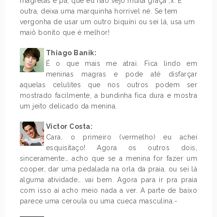
magrelas e pá, que eu não vejo muita graça ;x. E
outra, deixa uma marquinha horrivel né. Se tem
vergonha de usar um outro biquíni ou sei lá, usa um
maiô bonito que é melhor!
Thiago Banik
:
É o que mais me atrai. Fica lindo em
meninas magras e pode até disfarçar
aquelas celulites que nos outros podem ser
mostrado facilmente, a bundinha fica dura e mostra
um jeito delicado da menina.
Victor Costa:
Cara, o primeiro (vermelho) eu achei
esquisitaço! Agora os outros dois,
sinceramente… acho que se a menina for fazer um
cooper, dar uma pedalada na orla da praia, ou sei lá
alguma atividade… vai bem. Agora para ir pra praia
com isso aí acho meio nada a ver. A parte de baixo
parece uma ceroula ou uma cueca masculina.-