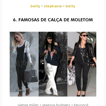
betty
+
stephanie
+
betty
6. FAMOSAS DE CALÇA DE MOLETOM
sienna miller + vanessa hudgens + beyoncé