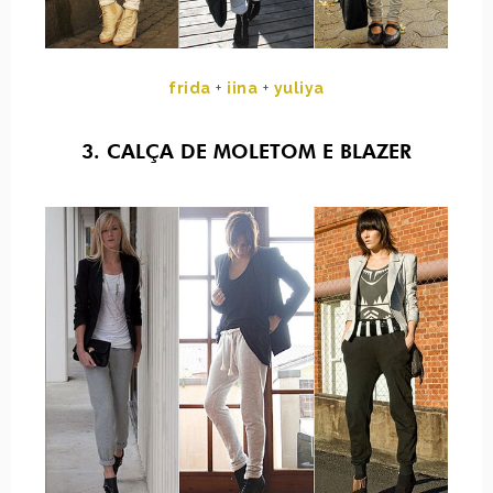
frida
+
iina
+
yuliya
3. CALÇA DE MOLETOM E BLAZER