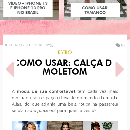
COMO USAR:
COMO USAR:
BLUSA UM OMBRO
TAMANCO
SÓ
18 DE AGOSTO DE 2010 - 12:39
83
ESTILO
COMO USAR: CALÇA DE
MOLETOM
A
moda de rua confortável
tem cada vez mais
mostrado seu espaço relevante no mundo da moda.
POST ANTERIOR
PRÓXIMO POST
Aliás, do que adianta uma bela roupa na passarela
OVERDOSE: CÂMERA
O QUE ELES PENSAM
FOTOGRÁFICA
SOBRE MELISSAS
se ela não é
funcional
para quem a veste?