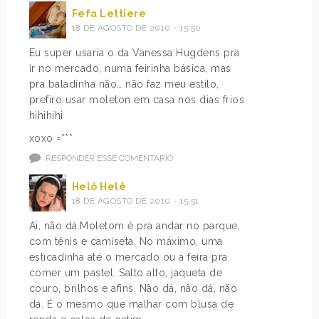
Fefa Lettiere
18 DE AGOSTO DE 2010 - 15:50
Eu super usaria o da Vanessa Hugdens pra
ir no mercado, numa feirinha básica, mas
pra baladinha não… não faz meu estilo,
prefiro usar moleton em casa nos dias frios
hihihihi
xoxo =***
RESPONDER ESSE COMENTÁRIO
Helô Helê
18 DE AGOSTO DE 2010 - 15:51
Ai, não dá.Moletom é pra andar no parque,
com tênis e camiseta. No máximo, uma
esticadinha até o mercado ou a feira pra
comer um pastel. Salto alto, jaqueta de
couro, brilhos e afins. Não dá, não dá, não
dá. É o mesmo que malhar com blusa de