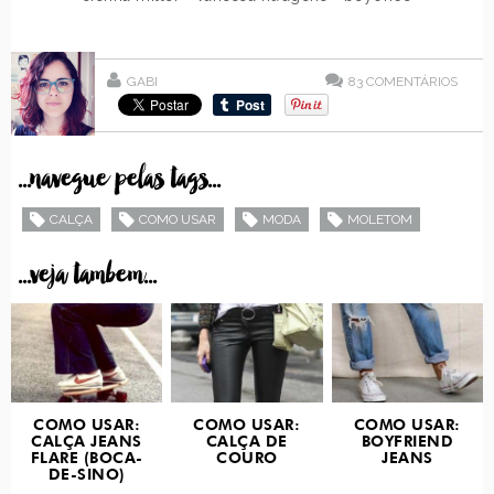
GABI
83
COMENTÁRIOS
...navegue pelas tags...
CALÇA
COMO USAR
MODA
MOLETOM
...veja tambem...
COMO USAR:
COMO USAR:
COMO USAR:
CALÇA JEANS
CALÇA DE
BOYFRIEND
FLARE (BOCA-
COURO
JEANS
DE-SINO)