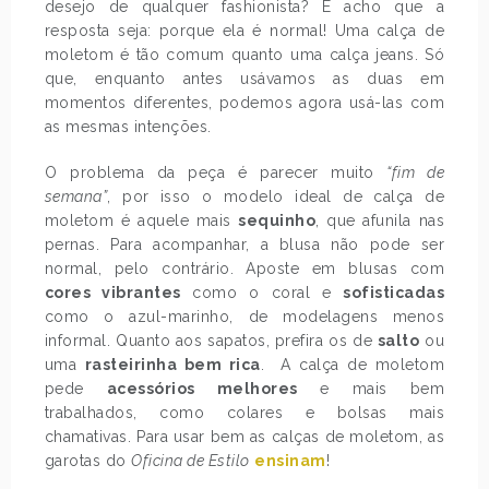
desejo de qualquer fashionista? E acho que a
resposta seja: porque ela é normal! Uma calça de
moletom é tão comum quanto uma calça jeans. Só
que, enquanto antes usávamos as duas em
momentos diferentes, podemos agora usá-las com
as mesmas intenções.
O problema da peça é parecer muito
“fim de
semana”
, por isso o modelo ideal de calça de
moletom é aquele mais
sequinho
, que afunila nas
pernas. Para acompanhar, a blusa não pode ser
normal, pelo contrário. Aposte em blusas com
cores vibrantes
como o coral e
sofisticadas
como o azul-marinho, de modelagens menos
informal. Quanto aos sapatos, prefira os de
salto
ou
uma
rasteirinha bem rica
. A calça de moletom
pede
acessórios melhores
e mais bem
trabalhados, como colares e bolsas mais
chamativas. Para usar bem as calças de moletom, as
garotas do
Oficina de Estilo
ensinam
!