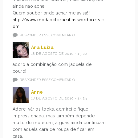
ainda nao achei.
Quem souber onde achar me avisa!!!
http://www.modabelezaeafins.wordpress.c
om
RESPONDER ESSE COMENTÁRIO
Ana Luiza
18 DE AGOSTO DE 2010 - 13:22
adoro a combinação com jaqueta de
couro!
RESPONDER ESSE COMENTÁRIO
Anne
18 DE AGOSTO DE 2010 - 13:23
Adorei vários looks, admirei e fiquei
impressionada, mas também depende
muito do moletom, alguns ainda continuam
com aquela cara de roupa de ficar em
casa.