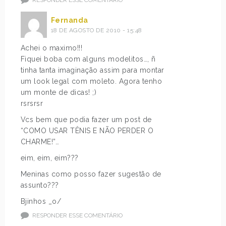
RESPONDER ESSE COMENTÁRIO
Fernanda
18 DE AGOSTO DE 2010 - 15:48
Achei o maximo!!!
Fiquei boba com alguns modelitos…, ñ
tinha tanta imaginação assim para montar
um look legal com moleto. Agora tenho
um monte de dicas! ;)
rsrsrsr
Vcs bem que podia fazer um post de
“COMO USAR TÊNIS E NÃO PERDER O
CHARME!”…
eim, eim, eim???
Meninas como posso fazer sugestão de
assunto???
Bjinhos _o/
RESPONDER ESSE COMENTÁRIO