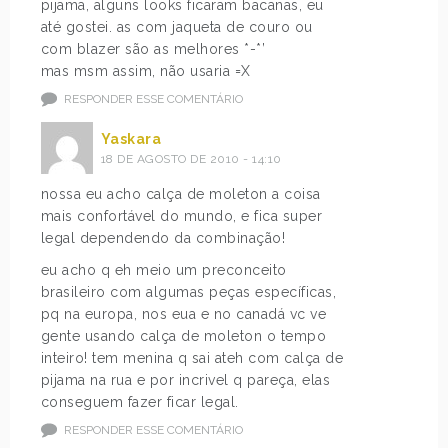
pijama, alguns looks ficaram bacanas, eu
até gostei. as com jaqueta de couro ou
com blazer são as melhores *-*’
mas msm assim, não usaria =X
RESPONDER ESSE COMENTÁRIO
Yaskara
18 DE AGOSTO DE 2010 - 14:10
nossa eu acho calça de moleton a coisa
mais confortável do mundo, e fica super
legal dependendo da combinação!
eu acho q eh meio um preconceito
brasileiro com algumas peças específicas,
pq na europa, nos eua e no canadá vc ve
gente usando calça de moleton o tempo
inteiro! tem menina q sai ateh com calça de
pijama na rua e por incrivel q pareça, elas
conseguem fazer ficar legal.
RESPONDER ESSE COMENTÁRIO