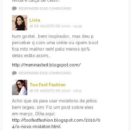
renda e calça de cetim.
RESPONDER ESSE COMENTÁRIO
Livia
18 DE AGOSTO DE 2010 - 15:52
hum gostei.. bem inspirador… mas deu p
perceber q com uma unkle ou opem boot
fica mto melhor neh! pelo menos 90%
delas estão assim…
http://meninastwit.blogspot.com/
RESPONDER ESSE COMENTÁRIO
Too Fast Fashion
18 DE AGOSTO DE 2010 - 16:11
Acho que dá para usar moletons de jeitos
bem legais, sim. Fiz um post sobre eles
em março. Olha aqui:
http://toofastfashion.blogspot.com/2010/0
4/o-novo-moleton.html