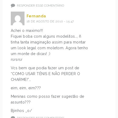
RESPONDER ESSE COMENTÁRIO
Fernanda
18 DE AGOSTO DE 2010 - 15:47
Achei o maximo!!!
Fiquei boba com alguns modelitos…, ñ
tinha tanta imaginação assim para montar
um look legal com moletom. Agora tenho
um monte de dicas! ;)
rsrsrsr
Vcs bem que podia fazer um post de
“COMO USAR TÊNIS E NÃO PERDER O
CHARME!”…
eim, eim, eim???
Meninas como posso fazer sugestão de
assunto???
Bjinhos _o/