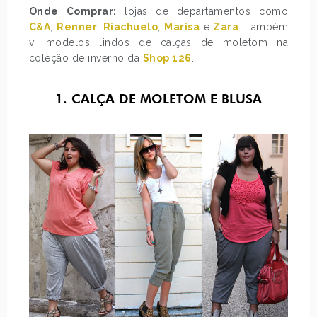
Onde Comprar:
lojas de departamentos como
C&A
,
Renner
,
Riachuelo
,
Marisa
e
Zara
. Também
vi modelos lindos de calças de moletom na
coleção de inverno da
Shop 126
.
1. CALÇA DE MOLETOM E BLUSA