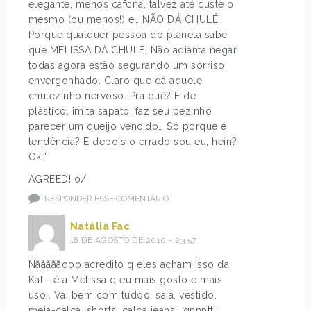
elegante, menos cafona, talvez até custe o
s
>
mesmo (ou menos!) e… NÃO DÁ CHULÉ!
u
q
Porque qualquer pessoa do planeta sabe
p
u
que MELISSA DÁ CHULÉ! Não adianta negar,
e
e
todas agora estão segurando um sorriso
r
a
envergonhado. Claro que dá aquele
e
t
chulezinho nervoso. Pra quê? É de
s
i
plástico, imita sapato, faz seu pezinho
q
r
parecer um queijo vencido… Só porque é
u
e
tendência? E depois o errado sou eu, hein?
i
a
Ok.”
s
p
i
r
AGREED! o/
t
i
RESPONDER ESSE COMENTÁRIO
o
m
e
e
Natália Fac
p
i
18 DE AGOSTO DE 2010 - 23:57
r
r
Nãããããooo acredito q eles acham isso da
e
a
Kali.. é a Melissa q eu mais gosto e mais
f
p
uso.. Vai bem com tudoo, saia, vestido,
e
e
meia-calça, shorts, calça jeans.. gnnntt!!
r
d