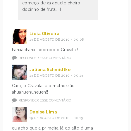
começo deixa aquele cheiro
?
u
docinho de fruta. =]
e
a
Q
o
u
u
Lidia Oliveira
e
s
19 DE AGOSTO DE 2010 - 00:08
r
a
p
r
hahaahhaha, adorooo o Gravatai!
e
m
RESPONDER ESSE COMENTÁRIO
d
o
i
s
Juliana Schmidtke
r
n
19 DE AGOSTO DE 2010 - 00:13
u
o
Cara, o Gravatai é o melhorzão
m
s
ahuahuehuheueh!!
t
s
e
RESPONDER ESSE COMENTÁRIO
a
m
s
Denise Lima
a
U
19 DE AGOSTO DE 2010 - 00:15
p
l
a
t
eu acho que a primeira lá do alto é uma