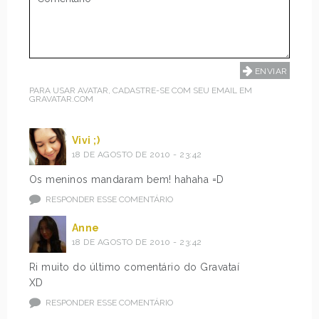
e
o
r
n
g
g
u
>
n
M
t
e
PARA USAR AVATAR, CADASTRE-SE COM SEU EMAIL EM
GRAVATAR.COM
a
l
r
i
p
s
Vivi ;)
a
s
18 DE AGOSTO DE 2010 - 23:42
r
e
Os meninos mandaram bem! hahaha =D
a
i
o
r
RESPONDER ESSE COMENTÁRIO
s
a
m
Anne
s
18 DE AGOSTO DE 2010 - 23:42
e
d
n
o
Ri muito do último comentário do Gravataí
i
m
XD
n
u
RESPONDER ESSE COMENTÁRIO
o
n