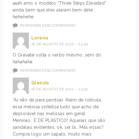
aaah amo o modelo “Three Steps Elevated”
a
r
ainda bem que eles alaram bem dele
m
o
hehehehe
o
n
s
g
RESPONDER ESSE COMENTÁRIO
?
>
Lorena
O
M
18 DE AGOSTO DE 2010 - 23:50
u
e
e
l
O Gravataí solta o verbo mesmo, sem dó
l
i
hahahaha
e
s
RESPONDER ESSE COMENTÁRIO
s
s
a
a
Glenda
c
<
18 DE AGOSTO DE 2010 - 23:52
h
/
“Aí não dá para perdoar. Além de ridícula,
a
s
essa melissa sintetiza tudo que acho de
m
t
deplorável nas melissas em geral.
t
r
Meninas… É DE PLÁSTICO! Aquelas que são
u
o
sandálias evidentes, ok, sei lá… Mas essas?
d
n
Compra logo um sapato, muito mais
o
g