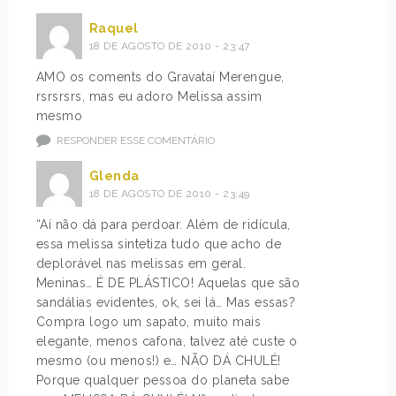
r
r
t
Raquel
o
18 DE AGOSTO DE 2010 - 23:47
e
n
m
g
AMO os coments do Gravataí Merengue,
e
>
rsrsrsrs, mas eu adoro Melissa assim
s
p
mesmo
s
a
RESPONDER ESSE COMENTÁRIO
a
r
s
a
Glenda
t
v
18 DE AGOSTO DE 2010 - 23:49
e
o
n
c
“Aí não dá para perdoar. Além de ridícula,
d
ê
essa melissa sintetiza tudo que acho de
ê
s
deplorável nas melissas em geral.
n
!
Meninas… É DE PLÁSTICO! Aquelas que são
c
Q
sandálias evidentes, ok, sei lá… Mas essas?
i
u
Compra logo um sapato, muito mais
a
e
elegante, menos cafona, talvez até custe o
s
m
mesmo (ou menos!) e… NÃO DÁ CHULÉ!
m
n
Porque qualquer pessoa do planeta sabe