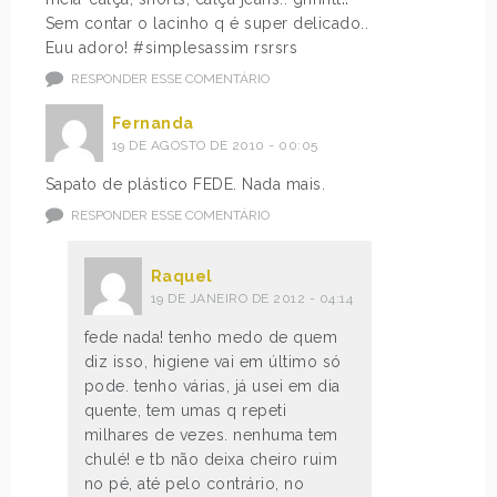
Sem contar o lacinho q é super delicado..
e
r
Euu adoro! #simplesassim rsrsrs
m
a
o
n
RESPONDER ESSE COMENTÁRIO
s
é
m
.
Fernanda
a
19 DE AGOSTO DE 2010 - 00:05
i
S
Sapato de plástico FEDE. Nada mais.
s
a
RESPONDER ESSE COMENTÁRIO
b
b
á
e
s
m
Raquel
i
o
19 DE JANEIRO DE 2012 - 04:14
c
s
fede nada! tenho medo de quem
o
t
diz isso, higiene vai em último só
s
a
pode. tenho várias, já usei em dia
m
m
quente, tem umas q repeti
e
b
milhares de vezes. nenhuma tem
s
é
chulé! e tb não deixa cheiro ruim
m
m
no pé, até pelo contrário, no
o
q