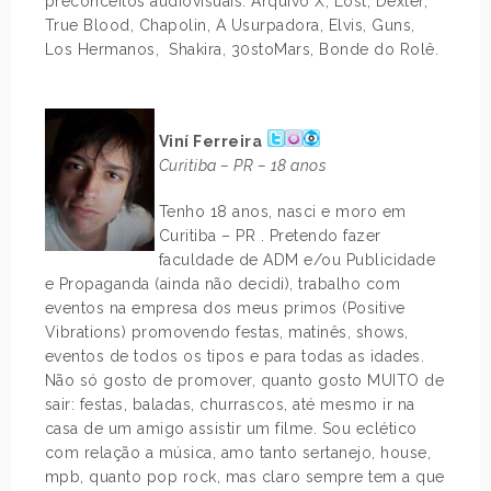
preconceitos audiovisuais: Arquivo X, Lost, Dexter,
True Blood, Chapolin, A Usurpadora, Elvis, Guns,
Los Hermanos, Shakira, 30stoMars, Bonde do Rolê.
.
Viní Ferreira
Curitiba – PR – 18 anos
Tenho 18 anos, nasci e moro em
Curitiba – PR . Pretendo fazer
faculdade de ADM e/ou Publicidade
e Propaganda (ainda não decidi), trabalho com
eventos na empresa dos meus primos (Positive
Vibrations) promovendo festas, matinês, shows,
eventos de todos os tipos e para todas as idades.
Não só gosto de promover, quanto gosto MUITO de
sair: festas, baladas, churrascos, até mesmo ir na
casa de um amigo assistir um filme. Sou eclético
com relação a música, amo tanto sertanejo, house,
mpb, quanto pop rock, mas claro sempre tem a que