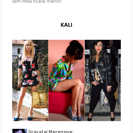
sem meia ficaria melhor.
.
.
KALI
Gravataí Merengue: