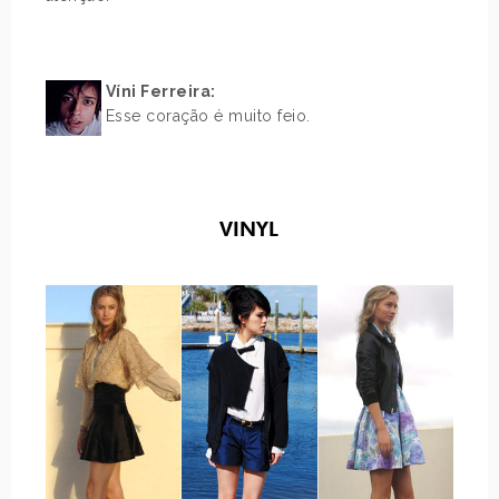
.
.
Víni Ferreira:
Esse coração é muito feio.
.
.
.
VINYL