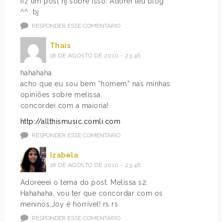
fiz um post hj sobre isso. Adorei teu blog
a
<
^^. bj
s
s
RESPONDER ESSE COMENTÁRIO
a
t
c
r
Thais
o
o
18 DE AGOSTO DE 2010 - 23:46
s
n
hahahaha
.
g
acho que eu sou bem “homem” nas minhas
S
>
opiniões sobre melissa.
e
e
concordei com a maioria!
r
s
á
p
http://allthismusic.comli.com
q
e
RESPONDER ESSE COMENTÁRIO
u
c
e
i
Izabela
e
a
18 DE AGOSTO DE 2010 - 23:46
l
l
Adoreeei o tema do post. Melissa s2.
e
<
Hahahaha, vou ter que concordar com os
s
/
meninos,Joy é horrível! rs rs
c
s
u
t
RESPONDER ESSE COMENTÁRIO