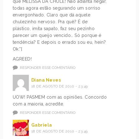
a
u
que MELISSA DÁ CHULÉ! Não adianta negar,
l
n
todas agora estão segurando um sorriso
u
c
envergonhado. Claro que dá aquele
c
a
chulezinho nervoso. Pra quê? É de
a
t
plástico, imita sapato, faz seu pezinho
s
e
parecer um queijo vencido… Só porque é
q
v
tendência? E depois o errado sou eu, hein?
u
e
Ok.”[
e
u
AGREED!
n
m
RESPONDER ESSE COMENTÁRIO
ó
s
s
a
Diana Neves
t
p
18 DE AGOSTO DE 2010 - 23:49
a
a
n
t
UOW! PASMEM com as opiniões. Concordo
t
o
com a maioria, acredite.
o
d
RESPONDER ESSE COMENTÁRIO
a
a
d
<
Gabriela
o
s
18 DE AGOSTO DE 2010 - 23:49
r
t