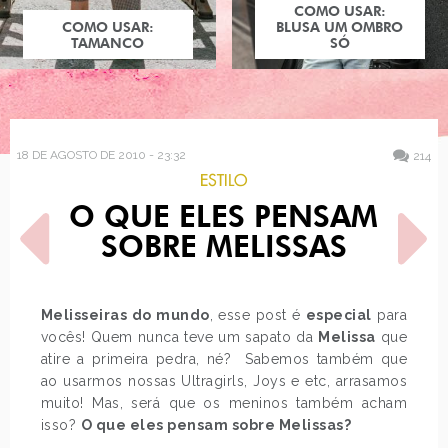
COMO USAR:
COMO USAR:
BLUSA UM OMBRO
TAMANCO
SÓ
18 DE AGOSTO DE 2010 - 23:32
214
ESTILO
O QUE ELES PENSAM
SOBRE MELISSAS
Melisseiras do mundo
, esse post é
especial
para
vocês! Quem nunca teve um sapato da
Melissa
que
POST ANTERIOR
PRÓXIMO POST
atire a primeira pedra, né? Sabemos também que
COMO USAR: CALÇA DE
CARLOS ORTEGA
MOLETOM
ao usarmos nossas Ultragirls, Joys e etc, arrasamos
muito! Mas, será que os meninos também acham
isso?
O que eles pensam sobre Melissas?