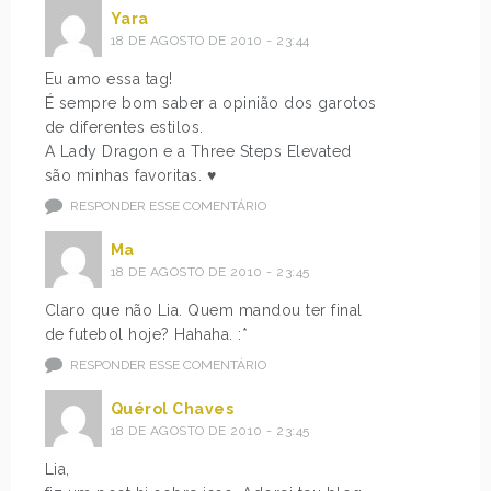
s
d
Yara
o
o
18 DE AGOSTO DE 2010 - 23:44
q
<
u
/
Eu amo essa tag!
e
s
É sempre bom saber a opinião dos garotos
e
t
de diferentes estilos.
l
r
A Lady Dragon e a Three Steps Elevated
e
o
são minhas favoritas. ♥
s
n
RESPONDER ESSE COMENTÁRIO
p
g
e
>
Ma
n
,
18 DE AGOSTO DE 2010 - 23:45
s
e
Claro que não Lia. Quem mandou ter final
a
s
de futebol hoje? Hahaha. :*
m
s
s
RESPONDER ESSE COMENTÁRIO
e
o
p
Quérol Chaves
b
o
18 DE AGOSTO DE 2010 - 23:45
r
s
e
t
Lia,
c
é