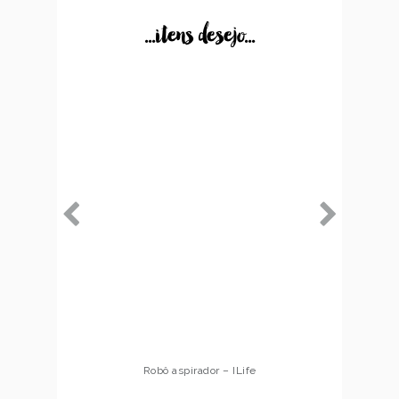
...itens desejo...
Robô aspirador – Multilaser