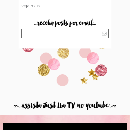
veja mais...
...receba posts por email...
8
assista Just Lia TV no youtube
9