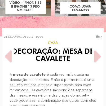
 IPHONE 13
NE 13 PRO
COMO USAR:
BRASIL
TAMANCO
28 DE JUNHO DE 2016 - 15:00
5
CASA
DECORAÇÃO: MESA DE
CAVALETE
A
mesa de cavalete
é cada vez mais usada na
decoração de interiores. E não é por menos: é uma
POST ANTERIOR
PRÓXIMO POST
solução estilosa, prática e super barata para você
BATALHA DE CABELO:
TAG - ANALISANDO LOOKS
SOPHIA ABRAHÃO
ANTIGOS
ter em casa. Os cavaletes são vendidos separados
das mesas, e essa é uma das graças do móvel –
você pode fazer a combinação que quiser com eles
e os tampos da mesa.