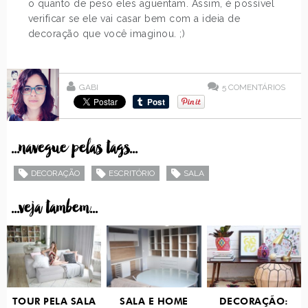
o quanto de peso eles aguentam. Assim, é possível
verificar se ele vai casar bem com a ideia de
decoração que você imaginou. ;)
GABI
5
COMENTÁRIOS
...navegue pelas tags...
DECORAÇÃO
ESCRITÓRIO
SALA
...veja tambem...
TOUR PELA SALA
SALA E HOME
DECORAÇÃO: