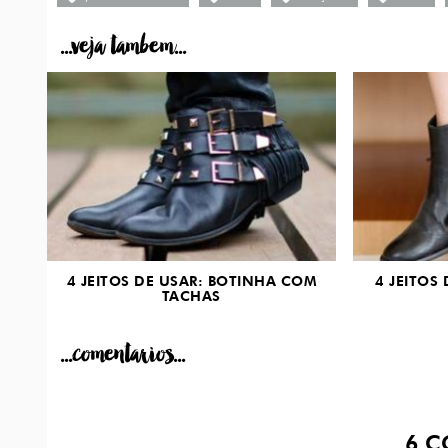
...veja tambem...
4 JEITOS DE USAR: BOTINHA COM
4 JEITOS
TACHAS
...comentarios...
6
C