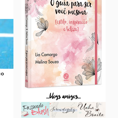
NO
...blogs amigos...