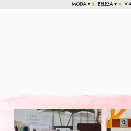
MODA ▾
BELEZA ▾
VI