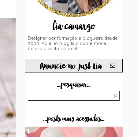
lia camargo
Designer por formação e blogueira desde
2000. Aqui no blog falo sobre moda,
beleza e estilo de vida!
Anuncie no just Lia
...pesquisar...
...posts mais acessados...
1