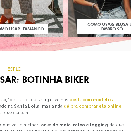
COMO USAR: BLUSA
OMO USAR: TAMANCO
OMBRO SÓ
ESTILO
USAR: BOTINHA BIKER
a seção 4 Jeitos de Usar já tivemos
posts com modelos
sado na
Santa Lolla
, mas ainda
dá pra comprar ela online
as que ela tem!
PRÓXIMO POST
TRAILERS, CENAS E FA
o que veste melhor
looks de meia-calça e legging
do que
MULHER-MARAVILHA 