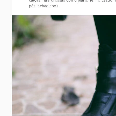
SOPRANO
calças mais grossas como jeans. Tenho usado mu
pés inchadinhos…