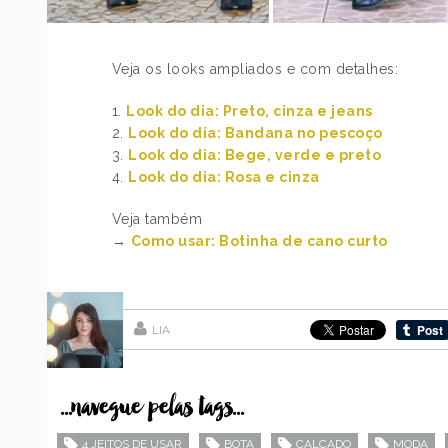
Veja os looks ampliados e com detalhes:
1.
Look do dia: Preto, cinza e jeans
2.
Look do dia: Bandana no pescoço
3.
Look do dia: Bege, verde e preto
4.
Look do dia: Rosa e cinza
Veja também
→
Como usar: Botinha de cano curto
LIA
...navegue pelas tags...
4 JEITOS DE USAR
BOTA
CALÇADO
MODA