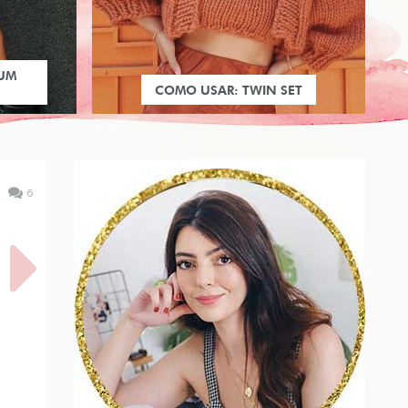
 UM
COMO USAR: TWIN SET
6
TOS:
E