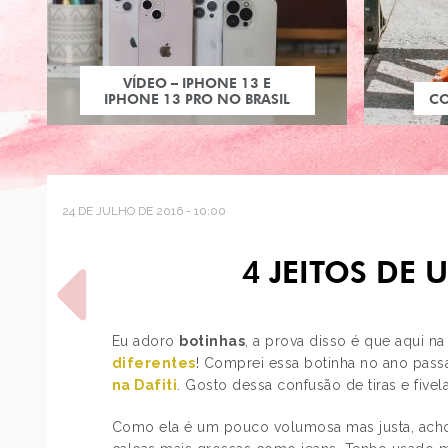
VÍDEO – IPHONE 13 E
IPHONE 13 PRO NO BRASIL
C
24 DE JULHO DE 2016 - 10:00
4 JEITOS DE 
Eu adoro
botinhas
, a prova disso é que aqui n
diferentes
! Comprei essa botinha no ano pas
na Dafiti
. Gosto dessa confusão de tiras e fivel
POST ANTERIOR
MINHA EXPERIÊNCIA COM
Como ela é um pouco volumosa mas justa, ach
DEPILAÇÃO: LASER