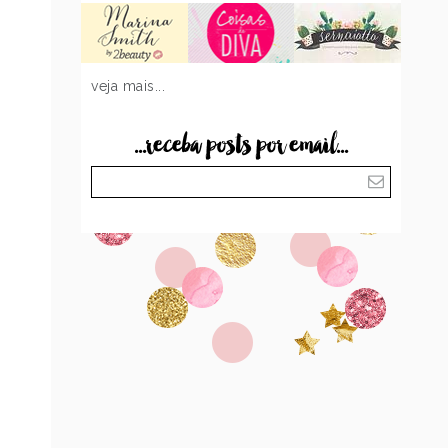
veja mais...
...receba posts por email...