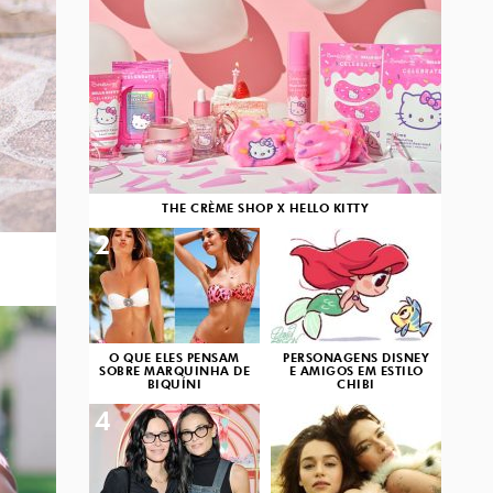
THE CRÈME SHOP X HELLO KITTY
2
3
O QUE ELES PENSAM
PERSONAGENS DISNEY
SOBRE MARQUINHA DE
E AMIGOS EM ESTILO
BIQUÍNI
CHIBI
4
5