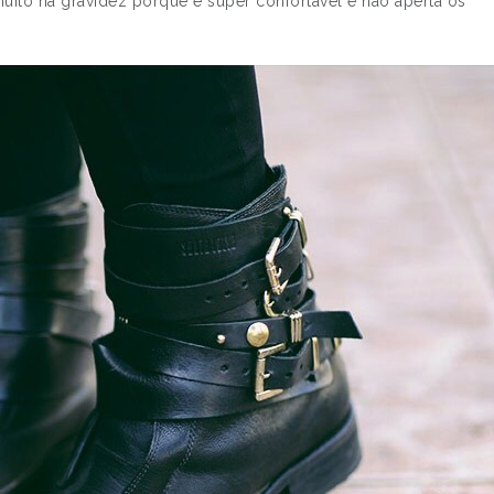
ito na gravidez porque é super confortável e não aperta os
LIGA DA…