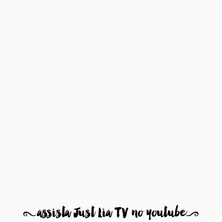
8
assista Just Lia TV no youtube
9