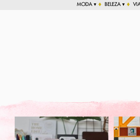
MODA ▾
BELEZA ▾
VI