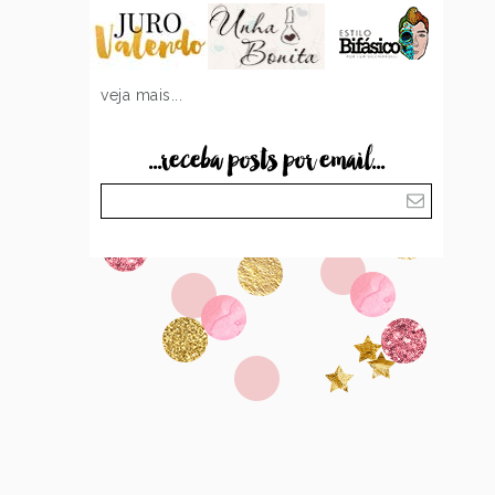
veja mais...
...receba posts por email...