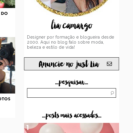
 DO
lia camargo
Designer por formação e blogueira desde
2000. Aqui no blog falo sobre moda,
beleza e estilo de vida!
Anuncie no just Lia
...pesquisar...
OTOS
...posts mais acessados...
1