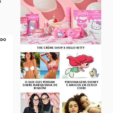
 DO
THE CRÈME SHOP X HELLO KITTY
2
3
O QUE ELES PENSAM
PERSONAGENS DISNEY
SOBRE MARQUINHA DE
E AMIGOS EM ESTILO
BIQUÍNI
CHIBI
4
5