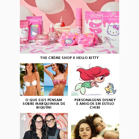
THE CRÈME SHOP X HELLO KITTY
2
3
O QUE ELES PENSAM
PERSONAGENS DISNEY
SOBRE MARQUINHA DE
E AMIGOS EM ESTILO
BIQUÍNI
CHIBI
4
5