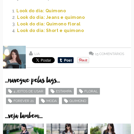
1.
Look do dia: Quimono
2.
Look do dia: Jeans e quimono
3.
Look do dia: Quimono floral
4.
Look do dia: Short e quimono
LIA
15
COMENTÁRIOS
...navegue pelas tags...
4 JEITOS DE USAR
ESTAMPA
FLORAL
FOREVER 21
MODA
QUIMONO
...veja tambem...