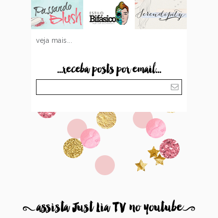
veja mais...
...receba posts por email...
8
assista Just Lia TV no youtube
9