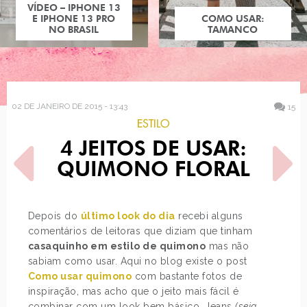
COMO USAR:
TAMANCO
02 DE JANEIRO DE 2015 - 13:43
15
ESTILO
4 JEITOS DE USAR:
QUIMONO FLORAL
Depois do
último look do dia
recebi alguns
comentários de leitoras que diziam que tinham
POST ANTERIOR
PRÓXIMO POST
casaquinho em estilo de quimono
mas não
LANÇAMENTO - PANVEL
TAG - MARIDO (OU
MAKE UP COLORFUL
NAMORADO) DE
sabiam como usar. Aqui no blog existe o post
BLOGUEIRA
Como usar quimono
com bastante fotos de
inspiração, mas acho que o jeito mais fácil é
combinar com um look bem básico. Jeans
(seja