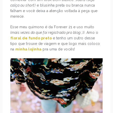
calça ou short)
e blusinha preta ou branca nunca
falham e você deixa a atenção voltada à peça que
merece.
Esse meu quimono é da Forever 21 e uso muito
(mais vezes do que foi registrado pro blog ;)).
Amo o
floral de fundo preto
e tenho um outro desse
tipo que trouxe de viagem e que logo mais coloco
na
minha lojinha
pra uma de vocês!