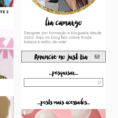
RTE 2
lia camargo
Designer por formação e blogueira desde
2000. Aqui no blog falo sobre moda,
beleza e estilo de vida!
Anuncie no just Lia
...pesquisar...
...posts mais acessados...
1