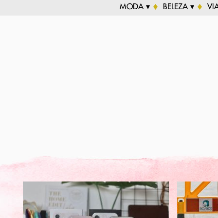
MODA ▾
BELEZA ▾
VI