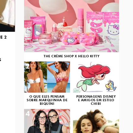
E 2
THE CRÈME SHOP X HELLO KITTY
S
2
3
O QUE ELES PENSAM
PERSONAGENS DISNEY
SOBRE MARQUINHA DE
E AMIGOS EM ESTILO
BIQUÍNI
CHIBI
4
5