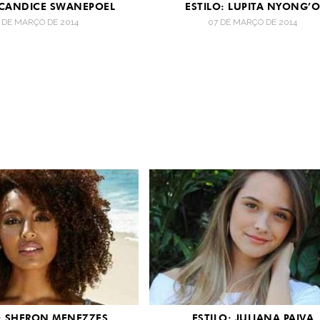
 CANDICE SWANEPOEL
ESTILO: LUPITA NYONG’
1 DE MARÇO DE 2014
07 DE MARÇO DE 2014
O: SHERON MENEZZES
ESTILO: JULIANA PAIVA