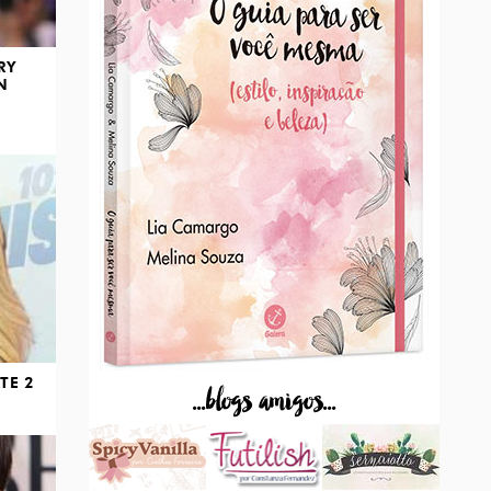
RY
N
RTE 2
...blogs amigos...