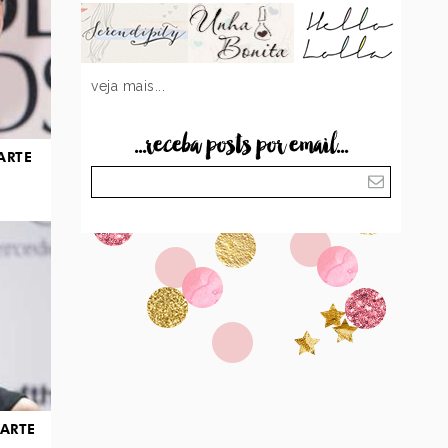
veja mais...
...receba posts por email...
ARTE
PARTE